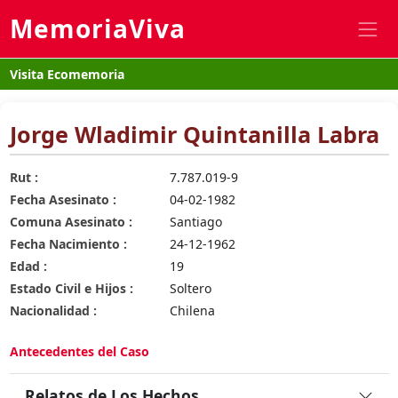
MemoriaViva
Visita Ecomemoria
Jorge Wladimir Quintanilla Labra
Rut :
7.787.019-9
Fecha Asesinato :
04-02-1982
Comuna Asesinato :
Santiago
Fecha Nacimiento :
24-12-1962
Edad :
19
Estado Civil e Hijos :
Soltero
Nacionalidad :
Chilena
Antecedentes del Caso
Relatos de Los Hechos