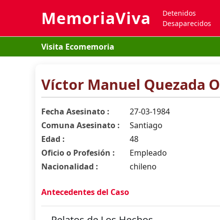
MemoriaViva
Detenidos
Desaparecidos
Visita Ecomemoria
Víctor Manuel Quezada O
Fecha Asesinato :
27-03-1984
Comuna Asesinato :
Santiago
Edad :
48
Oficio o Profesión :
Empleado
Nacionalidad :
chileno
Antecedentes del Caso
Relatos de Los Hechos