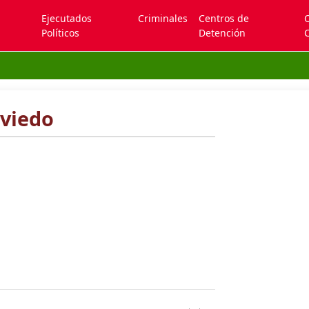
Ejecutados
Criminales
Centros de
Políticos
Detención
C
viedo