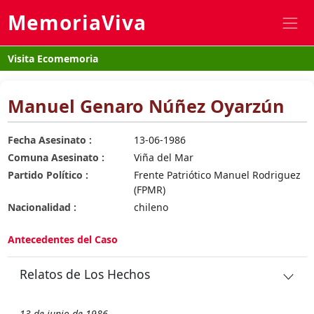
MemoriaViva
Visita Ecomemoria
Manuel Genaro Núñez Oyarzún
Fecha Asesinato :
13-06-1986
Comuna Asesinato :
Viña del Mar
Partido Político :
Frente Patriótico Manuel Rodriguez
(FPMR)
Nacionalidad :
chileno
Antecedentes del Caso
Relatos de Los Hechos
13 de junio de 1986