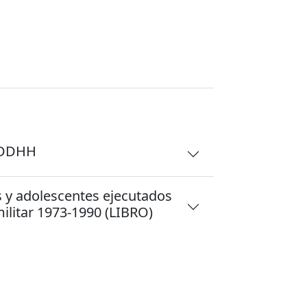
e DDHH
s y adolescentes ejecutados
políticos durante la dictadura cívico-militar 1973-1990 (LIBRO)