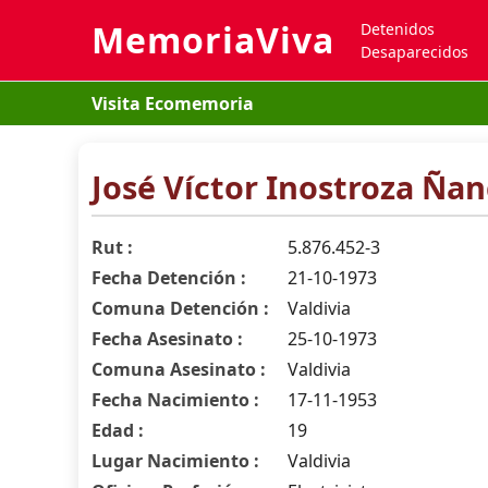
MemoriaViva
Detenidos
Desaparecidos
Visita Ecomemoria
José Víctor Inostroza Ña
Rut :
5.876.452-3
Fecha Detención :
21-10-1973
Comuna Detención :
Valdivia
Fecha Asesinato :
25-10-1973
Comuna Asesinato :
Valdivia
Fecha Nacimiento :
17-11-1953
Edad :
19
Lugar Nacimiento :
Valdivia