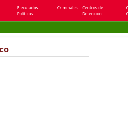
Ejecutados
Criminales
Centros de
Políticos
Detención
C
nco