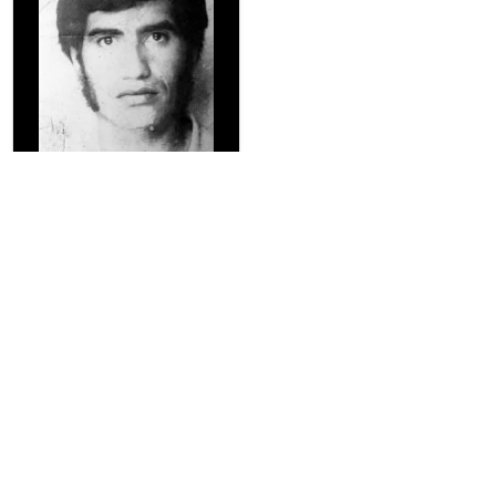
ibanez_g_manuel.JPG
Ultima Actualización :
25/08/2024
MemoriaViva
Archivo digital de las Violaciones a los Derechos Humanos por la
Dictadura Militar en Chile (1973-1990)
🌳
Visita Ecomemoria
Declaración pública: Plan Nacional de Búsqueda
Detenidos Desaparecidos
Ejecutados Políticos