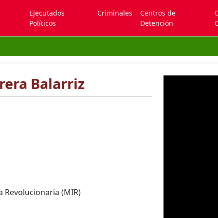
Ejecutados
Criminales
Centros de
Políticos
Detención
C
era Balarriz
 Revolucionaria (MIR)