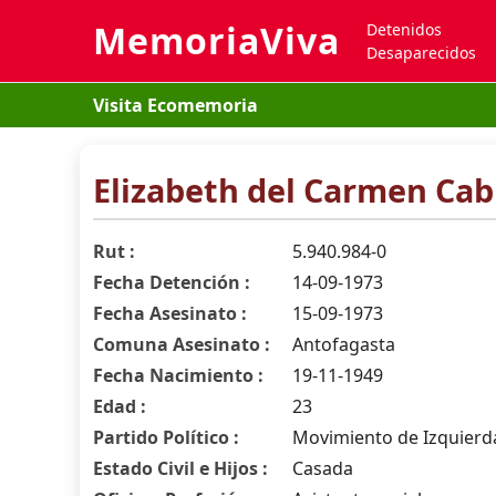
MemoriaViva
Detenidos
Desaparecidos
Visita Ecomemoria
Elizabeth del Carmen Cabr
Rut :
5.940.984-0
Fecha Detención :
14-09-1973
Fecha Asesinato :
15-09-1973
Comuna Asesinato :
Antofagasta
Fecha Nacimiento :
19-11-1949
Edad :
23
Partido Político :
Movimiento de Izquierda
Estado Civil e Hijos :
Casada