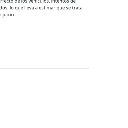
rfecto de los vehículos, intentos de
os, lo que lleva a estimar que se trata
 juicio.
a de Nesko , Elizabeth y Luis
del ejército por crimen de
a en 1973