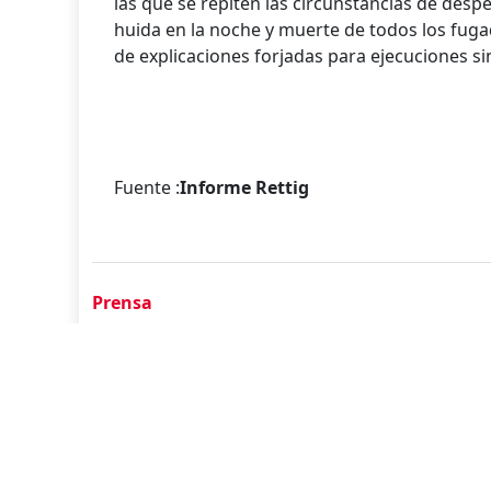
las que se repiten las circunstancias de despe
huida en la noche y muerte de todos los fugad
de explicaciones forjadas para ejecuciones sin
Fuente :
Informe Rettig
Prensa
Reminiscenci
Suprema condena a tres ex miembros 
joven mujer penquista en Antofagast