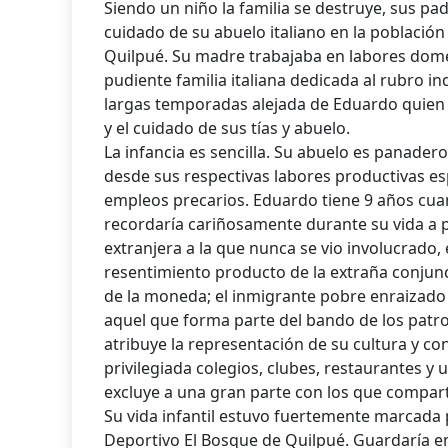
Siendo un niño la familia se destruye, sus pa
cuidado de su abuelo italiano en la población 
Quilpué. Su madre trabajaba en labores domé
pudiente familia italiana dedicada al rubro in
largas temporadas alejada de Eduardo quien c
y el cuidado de sus tías y abuelo.
La infancia es sencilla. Su abuelo es panadero 
desde sus respectivas labores productivas e
empleos precarios. Eduardo tiene 9 años cuan
recordaría cariñosamente durante su vida a pa
extranjera a la que nunca se vio involucrado,
resentimiento producto de la extraña conjun
de la moneda; el inmigrante pobre enraizado e
aquel que forma parte del bando de los patr
atribuye la representación de su cultura y c
privilegiada colegios, clubes, restaurantes y 
excluye a una gran parte con los que compar
Su vida infantil estuvo fuertemente marcada p
Deportivo El Bosque de Quilpué. Guardaría en