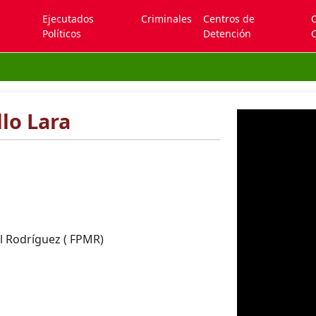
Ejecutados
Criminales
Centros de
Políticos
Detención
C
lo Lara
l Rodríguez ( FPMR)