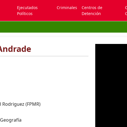
Ejecutados
Criminales
Centros de
Políticos
Detención
C
 Andrade
l Rodriguez (FPMR)
 Geografía