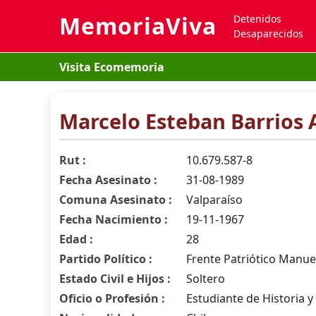
MemoriaViva
Detenidos
Desaparecidos
Visita Ecomemoria
Marcelo Esteban Barrios
Rut :
10.679.587-8
Fecha Asesinato :
31-08-1989
Comuna Asesinato :
Valparaíso
Fecha Nacimiento :
19-11-1967
Edad :
28
Partido Político :
Frente Patriótico Manue
Estado Civil e Hijos :
Soltero
Oficio o Profesión :
Estudiante de Historia y