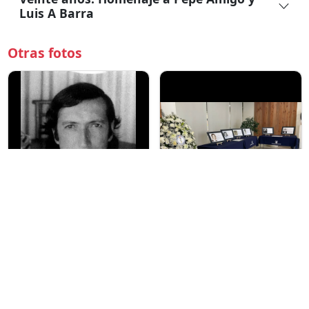
Luis A Barra
Otras fotos
acciondirectachile.blogspot.com
udecmed.cl