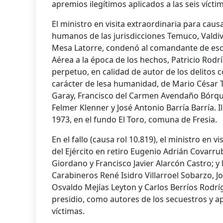
apremios ilegítimos aplicados a las seis vícti
El ministro en visita extraordinaria para caus
humanos de las jurisdicciones Temuco, Valdiv
Mesa Latorre, condenó al comandante de escua
Aérea a la época de los hechos, Patricio Rodr
perpetuo, en calidad de autor de los delitos
carácter de lesa humanidad, de Mario César 
Garay, Francisco del Carmen Avendaño Bórque
Felmer Klenner y José Antonio Barría Barría. 
1973, en el fundo El Toro, comuna de Fresia.
En el fallo (causa rol 10.819), el ministro en 
del Ejército en retiro Eugenio Adrián Covarr
Giordano y Francisco Javier Alarcón Castro; 
Carabineros René Isidro Villarroel Sobarzo, J
Osvaldo Mejías Leyton y Carlos Berríos Rodr
presidio, como autores de los secuestros y ap
víctimas.