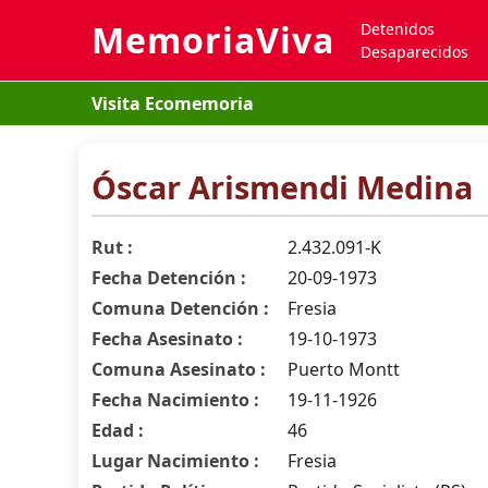
MemoriaViva
Detenidos
Desaparecidos
Visita Ecomemoria
Óscar Arismendi Medina
Rut :
2.432.091-K
Fecha Detención :
20-09-1973
Comuna Detención :
Fresia
Fecha Asesinato :
19-10-1973
Comuna Asesinato :
Puerto Montt
Fecha Nacimiento :
19-11-1926
Edad :
46
Lugar Nacimiento :
Fresia