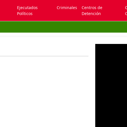
Ejecutados
Criminales
Centros de
Políticos
Detención
C