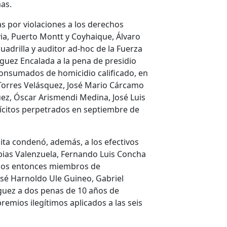
mas.
as por violaciones a los derechos
ia, Puerto Montt y Coyhaique, Álvaro
drilla y auditor ad-hoc de la Fuerza
íguez Encalada a la pena de presidio
 consumados de homicidio calificado, en
Torres Velásquez, José Mario Cárcamo
z, Óscar Arismendi Medina, José Luis
Ilícitos perpetrados en septiembre de
visita condenó, además, a los efectivos
ubias Valenzuela, Fernando Luis Concha
y los entonces miembros de
osé Harnoldo Ule Guineo, Gabriel
íguez a dos penas de 10 años de
remios ilegítimos aplicados a las seis