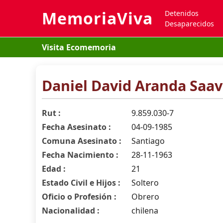
MemoriaViva
Detenidos
Desaparecidos
Visita Ecomemoria
Daniel David Aranda Saa
Rut :
9.859.030-7
Fecha Asesinato :
04-09-1985
Comuna Asesinato :
Santiago
Fecha Nacimiento :
28-11-1963
Edad :
21
Estado Civil e Hijos :
Soltero
Oficio o Profesión :
Obrero
Nacionalidad :
chilena