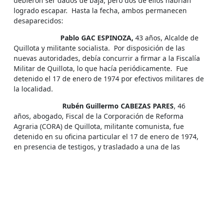
debieron ser dados de baja, pero dos de ellos habrían
logrado escapar. Hasta la fecha, ambos permanecen
desaparecidos:
Pablo GAC ESPINOZA,
43 años, Alcalde de
Quillota y militante socialista. Por disposición de las
nuevas autoridades, debía concurrir a firmar a la Fiscalía
Militar de Quillota, lo que hacía periódicamente. Fue
detenido el 17 de enero de 1974 por efectivos militares de
la localidad.
Rubén Guillermo CABEZAS PARES
, 46
años, abogado, Fiscal de la Corporación de Reforma
Agraria (CORA) de Quillota, militante comunista, fue
detenido en su oficina particular el 17 de enero de 1974,
en presencia de testigos, y trasladado a una de las
unidades militares de Quillota.
La Comisión no pudo aceptar la versión
oficial, y se formó convicción que los ocho prisioneros
fueron ejecutados por los agentes del Estado que los
mantenían bajo su custodia, quienes violaron sus
derecho humanos. Fundamentan esta convicción las