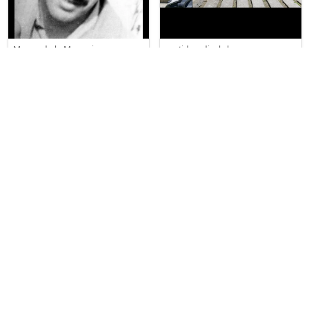
Museo de la Memoria
partidoradical.cl
Cementerio General Santiago
Ultima Actualización :
29/07/2026