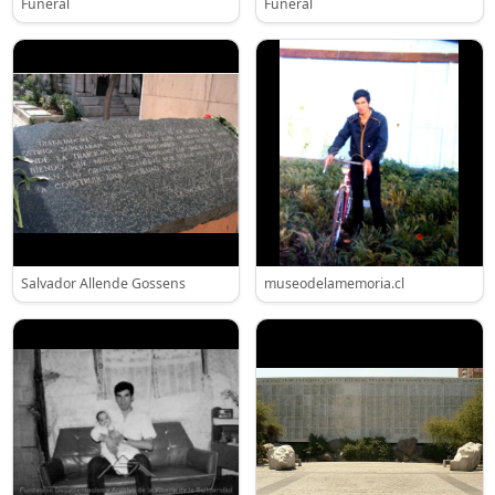
Funeral
Funeral
Salvador Allende Gossens
museodelamemoria.cl