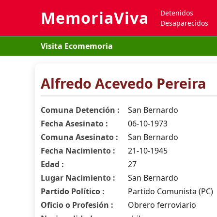
MemoriaViva
Detenidos
Desaparecidos
Visita Ecomemoria
Alfredo Acevedo Pereira
Comuna Detención :
San Bernardo
Fecha Asesinato :
06-10-1973
Comuna Asesinato :
San Bernardo
Fecha Nacimiento :
21-10-1945
Edad :
27
Lugar Nacimiento :
San Bernardo
Partido Político :
Partido Comunista (PC)
Oficio o Profesión :
Obrero ferroviario