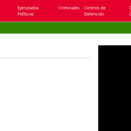
Ejecutados
Criminales
Centros de
Políticos
Detención
C