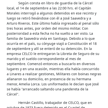
Según consta en libro de guardia de la Cárcel
local, el 14 de septiembre a las 22:00 hrs. el Capitán
Morales interrogó a algunos detenidos en ese recinto y
luego se retiró llevándose con él a José Saavedra y a
Arturo Riveros. Este último había ingresado al penal sólo
tres horas antes, por orden del mismo militar. Con
posterioridad a esta fecha no ha vuelto a ser visto. La
familia de Saavedra vivía en Santiago. Debido a lo que
ocurría en el país, su cónyuge viajó a Constitución el 18
de septiembre y allí se enteró de su detención. En la
empresa CELCO le entregaron la Libreta de Seguro de su
marido y el sueldo correspondiente al mes de
septiembre. Comenzó entonces a buscarlo en diversos
lugares y en una ocasión, mientras ella había concurrido
a Linares a realizar gestiones, Militares con boinas negras
allanaron su domicilio, en presencia de su hermana
menor, Amelia Lorca. Los uniformados le decían que José
se había "arrancado saltando una pandereta de la
Cárcel".
Hernán Castillo, trabajador de CELCO, que en
octubre de 1973 fuera detenido en el Cuartel de