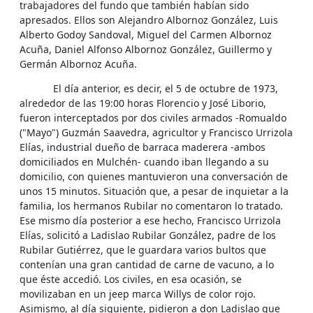
trabajadores del fundo que también habían sido
apresados. Ellos son Alejandro Albornoz González, Luis
Alberto Godoy Sandoval, Miguel del Carmen Albornoz
Acuña, Daniel Alfonso Albornoz González, Guillermo y
Germán Albornoz Acuña.
El día anterior, es decir, el 5 de octubre de 1973,
alrededor de las 19:00 horas Florencio y José Liborio,
fueron interceptados por dos civiles armados -Romualdo
("Mayo") Guzmán Saavedra, agricultor y Francisco Urrizola
Elías, industrial dueño de barraca maderera -ambos
domiciliados en Mulchén- cuando iban llegando a su
domicilio, con quienes mantuvieron una conversación de
unos 15 minutos. Situación que, a pesar de inquietar a la
familia, los hermanos Rubilar no comentaron lo tratado.
Ese mismo día posterior a ese hecho, Francisco Urrizola
Elías, solicitó a Ladislao Rubilar González, padre de los
Rubilar Gutiérrez, que le guardara varios bultos que
contenían una gran cantidad de carne de vacuno, a lo
que éste accedió. Los civiles, en esa ocasión, se
movilizaban en un jeep marca Willys de color rojo.
Asimismo, al día siguiente, pidieron a don Ladislao que