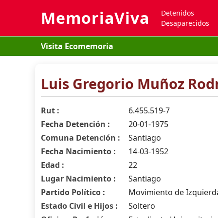
MemoriaViva
Detenidos
Desaparecidos
Visita Ecomemoria
Luis Gregorio Muñoz Rod
Rut :
6.455.519-7
Fecha Detención :
20-01-1975
Comuna Detención :
Santiago
Fecha Nacimiento :
14-03-1952
Edad :
22
Lugar Nacimiento :
Santiago
Partido Político :
Movimiento de Izquierda
Estado Civil e Hijos :
Soltero