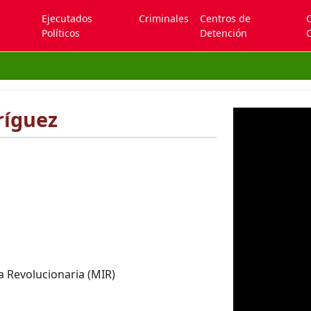
Ejecutados
Criminales
Centros de
Políticos
Detención
C
ríguez
 Revolucionaria (MIR)