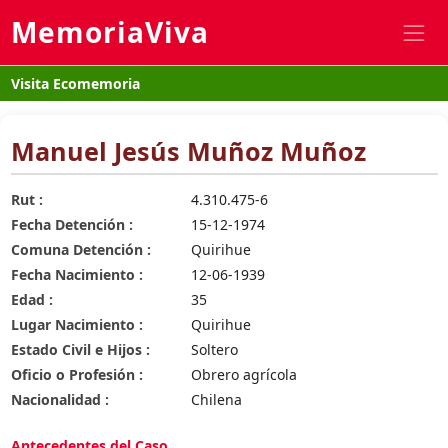
MemoriaViva
Visita Ecomemoria
Manuel Jesús Muñoz Muñoz
Rut :
4.310.475-6
Fecha Detención :
15-12-1974
Comuna Detención :
Quirihue
Fecha Nacimiento :
12-06-1939
Edad :
35
Lugar Nacimiento :
Quirihue
Estado Civil e Hijos :
Soltero
Oficio o Profesión :
Obrero agrícola
Nacionalidad :
Chilena
Antecedentes del Caso