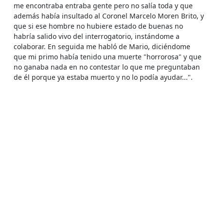
me encontraba entraba gente pero no salía toda y que
además había insultado al Coronel Marcelo Moren Brito, y
que si ese hombre no hubiere estado de buenas no
habría salido vivo del interrogatorio, instándome a
colaborar. En seguida me habló de Mario, diciéndome
que mi primo había tenido una muerte "horrorosa" y que
no ganaba nada en no contestar lo que me preguntaban
de él porque ya estaba muerto y no lo podía ayudar...".
Fuentes extraoficiales indican como destino
probable de la víctima su ejecución en el campo militar
de Peldehue, terreno de instrucción en la Escuela de
Paracaidismo del Ejército, cercano a Santiago,
inmediatamente después de su detención. Algunos
señalan que habría sido lanzado desde un helicóptero en
vuelo.
Otro primo de la víctima, Héctor González Osorio,
dirigente del MIR, detenido por la DINA en diciembre de
1974 en Santiago, quien después de semanas sometido a
torturas fue obligado a dar una conferencia de prensa
junto a otros dirigentes del MIR detenidos, en febrero de