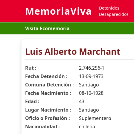
MemoriaViva
Detenidos
Desaparecidos
Visita Ecomemoria
Luis Alberto Marchant
Rut :
2.746.256-1
Fecha Detención :
13-09-1973
Comuna Detención :
Santiago
Fecha Nacimiento :
08-10-1928
Edad :
43
Lugar Nacimiento :
Santiago
Oficio o Profesión :
Suplementero
Nacionalidad :
chilena