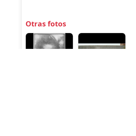
Otras fotos
Museo de la
cementerio G.
Memoria
Santiago
memoriales.cl
Ultima Actualización :
02/06/2025