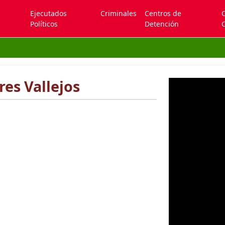
Ejecutados
Criminales
Centros de
Políticos
Detención
C
res Vallejos