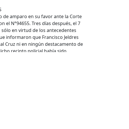
S
o de amparo en su favor ante la Corte
on el N°94655. Tres días después, el 7
 sólo en virtud de los antecedentes
ue informaron que Francisco Jeldres
ral Cruz ni en ningún destacamento de
cho recinto policial había sido
ntecedentes fueron remitidos al
la causa rol N°19.399-75 por presunta
reseído.
ie de gestiones administrativas
, recorriendo recintos policiales de la
 Chillán. En todas partes negaron la