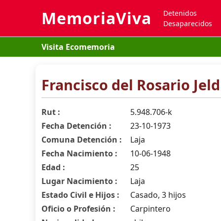
MemoriaViva
Detenidos
Desaparecidos
Visita Ecomemoria
Francisco del Rosario Jeld
Rut :
5.948.706-k
Fecha Detención :
23-10-1973
Comuna Detención :
Laja
Fecha Nacimiento :
10-06-1948
Edad :
25
Lugar Nacimiento :
Laja
Estado Civil e Hijos :
Casado, 3 hijos
Oficio o Profesión :
Carpintero