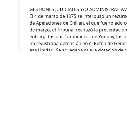
GESTIONES JUDICIALES Y/O ADMINISTRATIVA
El 4 de marzo de 1975 se interpuso un recurs
de Apelaciones de Chillán, el que fue rolado c
de marzo, el Tribunal rechazó la presentación
entregados por Carabineros de Yungay, los q
no registraba detención en el Retén de Gene
esa Unidad. Se agregaba que la dotación de di
levantada el 14 de septiembre de 1973. Los a
Juzgado del Crimen correspondiente.
En el Juzgado del Crimen de Yungay se inició 
desgracia de la víctima. Este proceso fue sob
Por su parte, Gabriel Araneda realizó una ser
tendientes a dar con el paradero de su marido
zona y presentándose en la Fiscalía Militar de
detención de Francisco Jeldres Vallejos.
Fuente :
Vicarìa de la Solidaridad