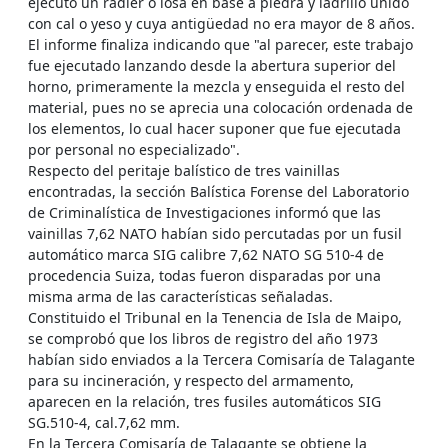
ejecutó un radier o losa en base a piedra y ladrillo unido
con cal o yeso y cuya antigüedad no era mayor de 8 años.
El informe finaliza indicando que "al parecer, este trabajo
fue ejecutado lanzando desde la abertura superior del
horno, primeramente la mezcla y enseguida el resto del
material, pues no se aprecia una colocación ordenada de
los elementos, lo cual hacer suponer que fue ejecutada
por personal no especializado".
Respecto del peritaje balístico de tres vainillas
encontradas, la sección Balística Forense del Laboratorio
de Criminalística de Investigaciones informó que las
vainillas 7,62 NATO habían sido percutadas por un fusil
automático marca SIG calibre 7,62 NATO SG 510-4 de
procedencia Suiza, todas fueron disparadas por una
misma arma de las características señaladas.
Constituido el Tribunal en la Tenencia de Isla de Maipo,
se comprobó que los libros de registro del año 1973
habían sido enviados a la Tercera Comisaría de Talagante
para su incineración, y respecto del armamento,
aparecen en la relación, tres fusiles automáticos SIG
SG.510-4, cal.7,62 mm.
En la Tercera Comisaría de Talagante se obtiene la