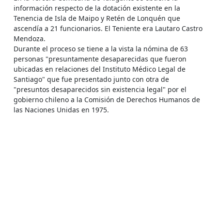
información respecto de la dotación existente en la
Tenencia de Isla de Maipo y Retén de Lonquén que
ascendía a 21 funcionarios. El Teniente era Lautaro Castro
Mendoza.
Durante el proceso se tiene a la vista la nómina de 63
personas "presuntamente desaparecidas que fueron
ubicadas en relaciones del Instituto Médico Legal de
Santiago" que fue presentado junto con otra de
"presuntos desaparecidos sin existencia legal" por el
gobierno chileno a la Comisión de Derechos Humanos de
las Naciones Unidas en 1975.
El Tribunal solicitó al Instituto Médico Legal los protocolos
de autopsia que, según la nómina correspondían a
Segundo, Rodolfo y José Maureira Muñoz. En relación a
esto declara el Dr. Claudio Molina, Director del Instituto,
que "la inexactitud de la lista de "personas
presumiblemente desaparecidas" resulta evidente por lo
menos en cuanto se refiere al protocolo Nº3332, ya que el
estudio del cadáver reveló que se trataba de una mujer".
Agrega haber visto esta lista en una publicación del año
1975 y que junto con otro médico, identificó la firma como