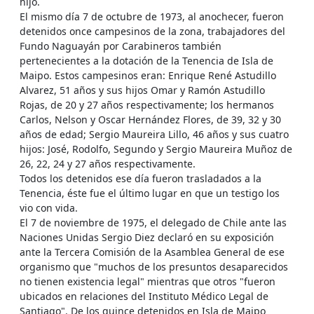
hijo.
El mismo día 7 de octubre de 1973, al anochecer, fueron
detenidos once campesinos de la zona, trabajadores del
Fundo Naguayán por Carabineros también
pertenecientes a la dotación de la Tenencia de Isla de
Maipo. Estos campesinos eran: Enrique René Astudillo
Alvarez, 51 años y sus hijos Omar y Ramón Astudillo
Rojas, de 20 y 27 años respectivamente; los hermanos
Carlos, Nelson y Oscar Hernández Flores, de 39, 32 y 30
años de edad; Sergio Maureira Lillo, 46 años y sus cuatro
hijos: José, Rodolfo, Segundo y Sergio Maureira Muñoz de
26, 22, 24 y 27 años respectivamente.
Todos los detenidos ese día fueron trasladados a la
Tenencia, éste fue el último lugar en que un testigo los
vio con vida.
El 7 de noviembre de 1975, el delegado de Chile ante las
Naciones Unidas Sergio Diez declaró en su exposición
ante la Tercera Comisión de la Asamblea General de ese
organismo que "muchos de los presuntos desaparecidos
no tienen existencia legal" mientras que otros "fueron
ubicados en relaciones del Instituto Médico Legal de
Santiago". De los quince detenidos en Isla de Maipo