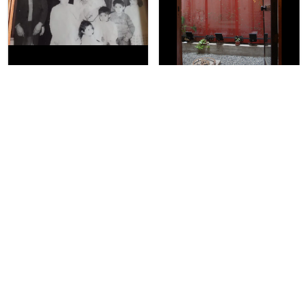
Elciudadano.com
Partidosocialista.cl - Paris 873
stgo
Cementerio General Santiago
Elciudadano.com