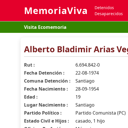
MemoriaViva
Detenidos
Desaparecidos
Visita Ecomemoria
Alberto Bladimir Arias V
Rut :
6.694.842-0
Fecha Detención :
22-08-1974
Comuna Detención :
Santiago
Fecha Nacimiento :
28-09-1954
Edad :
19
Lugar Nacimiento :
Santiago
Partido Político :
Partido Comunista (PC)
Estado Civil e Hijos :
casado, 1 hijo