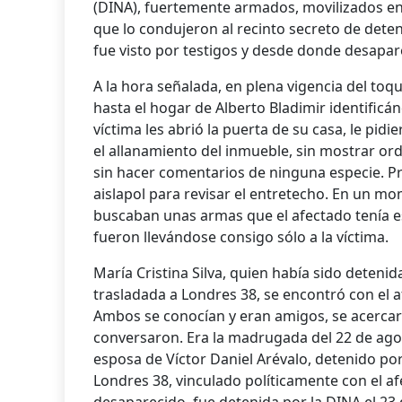
(DINA), fuertemente armados, movilizados en
que lo condujeron al recinto secreto de dete
fue visto por testigos y desde donde desapar
A la hora señalada, en plena vigencia del toq
hasta el hogar de Alberto Bladimir identificá
víctima les abrió la puerta de su casa, le pidi
el allanamiento del inmueble, sin mostrar ord
sin hacer comentarios de ninguna especie. P
aislapol para revisar el entretecho. En un m
buscaban unas armas que el afectado tenía e
fueron llevándose consigo sólo a la víctima.
María Cristina Silva, quien había sido detenid
trasladada a Londres 38, se encontró con el a
Ambos se conocían y eran amigos, se acercar
conversaron. Era la madrugada del 22 de agos
esposa de Víctor Daniel Arévalo, detenido por
Londres 38, vinculado políticamente con el a