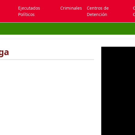
Ejecutados
Criminales
Centros de
Políticos
Detención
C
ega