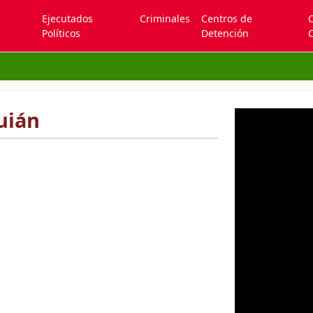
Ejecutados
Criminales
Centros de
Políticos
Detención
C
uián