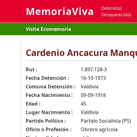
MemoriaViva
Detenidos
Desaparecidos
Visita Ecomemoria
Cardenio Ancacura Manq
Rut :
1.897.128-3
Fecha Detención :
16-10-1973
Comuna Detención :
Valdivia
Fecha Nacimiento :
09-09-1918
Edad :
45
Lugar Nacimiento :
Valdivia
Partido Político :
Partido Socialista (PS)
Oficio o Profesión :
Obrero agrícola