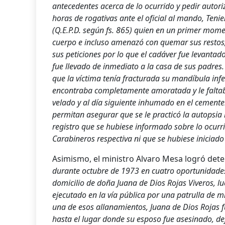
antecedentes acerca de lo ocurrido y pedir autori
horas de rogativas ante el oficial al mando, Teni
(Q.E.P.D. según fs. 865) quien en un primer mome
cuerpo e incluso amenazó con quemar sus restos, 
sus peticiones por lo que el cadáver fue levantad
fue llevado de inmediato a la casa de sus padres
que la ví­ctima tení­a fracturada su mandí­bula i
encontraba completamente amoratada y le faltab
velado y al dí­a siguiente inhumado en el cemente
permitan asegurar que se le practicó la autopsia 
registro que se hubiese informado sobre lo ocurri
Carabineros respectiva ni que se hubiese iniciado
Asimismo, el ministro Alvaro Mesa logró det
durante octubre de 1973 en cuatro oportunidades
domicilio de doña Juana de Dios Rojas Viveros, l
ejecutado en la ví­a pública por una patrulla de 
una de esos allanamientos, Juana de Dios Rojas f
hasta el lugar donde su esposo fue asesinado, d