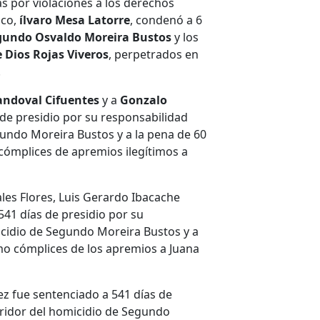
as por violaciones a los derechos
uco,
ílvaro Mesa Latorre
, condenó a 6
gundo Osvaldo Moreira Bustos
y los
 Dios Rojas Viveros
, perpetrados en
.
ndoval Cifuentes
y a
Gonzalo
a de presidio por su responsabilidad
undo Moreira Bustos y a la pena de 60
cómplices de apremios ilegí­timos a
les Flores, Luis Gerardo Ibacache
41 dí­as de presidio por su
cidio de Segundo Moreira Bustos y a
omo cómplices de los apremios a Juana
z fue sentenciado a 541 dí­as de
ridor del homicidio de Segundo