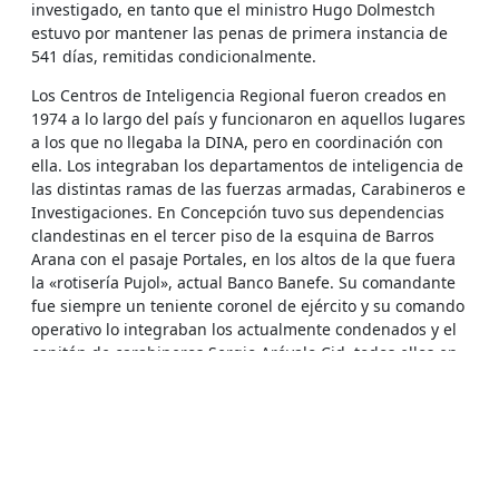
investigado, en tanto que el ministro Hugo Dolmestch
estuvo por mantener las penas de primera instancia de
541 días, remitidas condicionalmente.
Los Centros de Inteligencia Regional fueron creados en
1974 a lo largo del país y funcionaron en aquellos lugares
a los que no llegaba la DINA, pero en coordinación con
ella. Los integraban los departamentos de inteligencia de
las distintas ramas de las fuerzas armadas, Carabineros e
Investigaciones. En Concepción tuvo sus dependencias
clandestinas en el tercer piso de la esquina de Barros
Arana con el pasaje Portales, en los altos de la que fuera
la «rotisería Pujol», actual Banco Banefe. Su comandante
fue siempre un teniente coronel de ejército y su comando
operativo lo integraban los actualmente condenados y el
capitán de carabineros Sergio Arévalo Cid, todos ellos en
calidad de jefes de un numeroso contingente de marinos,
infantes de marina, suboficiales y tropa del ejército,
carabineros y policía civil.
Desde su creación en 1974 el CIRE de Concepción tuvo un
campo de prisioneros en el complejo deportivo de la Base