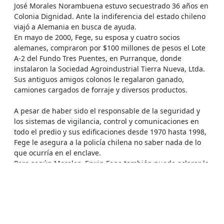
José Morales Norambuena estuvo secuestrado 36 años en
Colonia Dignidad. Ante la indiferencia del estado chileno
viajó a Alemania en busca de ayuda.
En mayo de 2000, Fege, su esposa y cuatro socios
alemanes, compraron por $100 millones de pesos el Lote
A-2 del Fundo Tres Puentes, en Purranque, donde
instalaron la Sociedad Agroindustrial Tierra Nueva, Ltda.
Sus antiguos amigos colonos le regalaron ganado,
camiones cargados de forraje y diversos productos.
A pesar de haber sido el responsable de la seguridad y
los sistemas de vigilancia, control y comunicaciones en
todo el predio y sus edificaciones desde 1970 hasta 1998,
Fege le asegura a la policía chilena no saber nada de lo
que ocurría en el enclave.
Pero según Morales, Erwin Fege también puede aclarar la
suerte que corrió el ruso-norteamericano Boris Weisfeiler
EL “ESPÍA” JUDÍO
Fue Fege quien, en enero de 1985, recibió a Boris