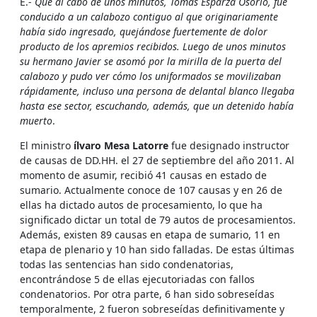
E.-
Que al cabo de unos minutos, Tomás Esparza Osorio, fue
conducido a un calabozo contiguo al que originariamente
habí­a sido ingresado, quejándose fuertemente de dolor
producto de los apremios recibidos. Luego de unos minutos
su hermano Javier se asomó por la mirilla de la puerta del
calabozo y pudo ver cómo los uniformados se movilizaban
rápidamente, incluso una persona de delantal blanco llegaba
hasta ese sector, escuchando, además, que un detenido habí­a
muerto
.
El ministro
ílvaro Mesa Latorre
fue designado instructor
de causas de DD.HH. el 27 de septiembre del año 2011. Al
momento de asumir, recibió 41 causas en estado de
sumario. Actualmente conoce de 107 causas y en 26 de
ellas ha dictado autos de procesamiento, lo que ha
significado dictar un total de 79 autos de procesamientos.
Además, existen 89 causas en etapa de sumario, 11 en
etapa de plenario y 10 han sido falladas. De estas últimas
todas las sentencias han sido condenatorias,
encontrándose 5 de ellas ejecutoriadas con fallos
condenatorios. Por otra parte, 6 han sido sobreseí­das
temporalmente, 2 fueron sobreseí­das definitivamente y