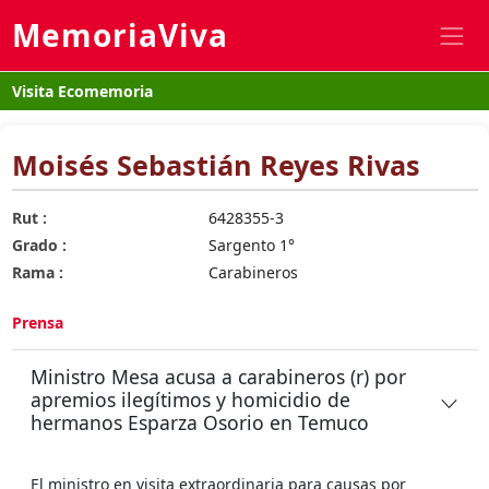
MemoriaViva
Visita Ecomemoria
Moisés Sebastián Reyes Rivas
Rut :
6428355-3
Grado :
Sargento 1°
Rama :
Carabineros
Prensa
Ministro Mesa acusa a carabineros (r) por
apremios ilegí­timos y homicidio de
hermanos Esparza Osorio en Temuco
El ministro en visita extraordinaria para causas por