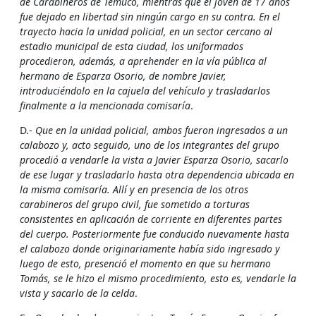
de Carabineros de Temuco, mientras que el joven de 17 años
fue dejado en libertad sin ningún cargo en su contra. En el
trayecto hacia la unidad policial, en un sector cercano al
estadio municipal de esta ciudad, los uniformados
procedieron, además, a aprehender en la ví­a pública al
hermano de Esparza Osorio, de nombre Javier,
introduciéndolo en la cajuela del vehí­culo y trasladarlos
finalmente a la mencionada comisarí­a
.
D.-
Que en la unidad policial, ambos fueron ingresados a un
calabozo y, acto seguido, uno de los integrantes del grupo
procedió a vendarle la vista a Javier Esparza Osorio, sacarlo
de ese lugar y trasladarlo hasta otra dependencia ubicada en
la misma comisarí­a. Allí­ y en presencia de los otros
carabineros del grupo civil, fue sometido a torturas
consistentes en aplicación de corriente en diferentes partes
del cuerpo. Posteriormente fue conducido nuevamente hasta
el calabozo donde originariamente habí­a sido ingresado y
luego de esto, presenció el momento en que su hermano
Tomás, se le hizo el mismo procedimiento, esto es, vendarle la
vista y sacarlo de la celda
.