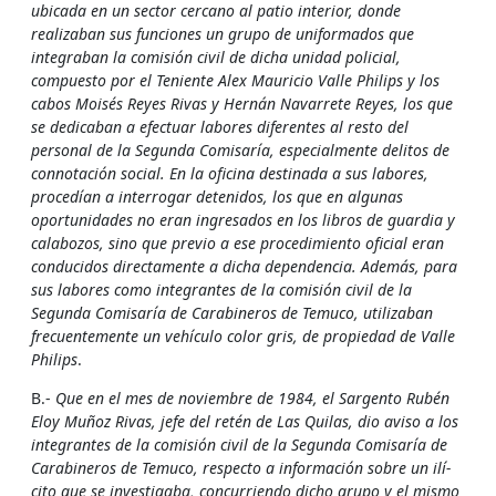
ubicada en un sector cercano al patio interior, donde
realizaban sus funciones un grupo de uniformados que
integraban la comisión civil de dicha unidad policial,
compuesto por el Teniente Alex Mauricio Valle Philips y los
cabos Moisés Reyes Rivas y Hernán Navarrete Reyes, los que
se dedicaban a efectuar labores diferentes al resto del
personal de la Segunda Comisarí­a, especialmente delitos de
connotación social. En la oficina destinada a sus labores,
procedí­an a interrogar detenidos, los que en algunas
oportunidades no eran ingresados en los libros de guardia y
calabozos, sino que previo a ese procedimiento oficial eran
conducidos directamente a dicha dependencia. Además, para
sus labores como integrantes de la comisión civil de la
Segunda Comisarí­a de Carabineros de Temuco, utilizaban
frecuentemente un vehí­culo color gris, de propiedad de Valle
Philips
.
B.-
Que en el mes de noviembre de 1984, el Sargento Rubén
Eloy Muñoz Rivas, jefe del retén de Las Quilas, dio aviso a los
integrantes de la comisión civil de la Segunda Comisarí­a de
Carabineros de Temuco, respecto a información sobre un ilí­
cito que se investigaba, concurriendo dicho grupo y el mismo