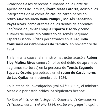
violaciones a los derechos humanos de la Corte de
Apelaciones de Temuco,
ílvaro Mesa Latorre
, acusó a los
integrantes de la comisión civil de carabineros en
retiro
Alex Mauricio Valle Philips
y
Moisés Sebastián
Reyes Rivas
, como autores de los delitos de apremios
ilegí­timos de
Javier Enrique Esparza Osorio
y como
autores de homicidio calificado de Tomás Segundo
Esparza Osorio, ilí­citos perpetrados en la
Segunda
Comisarí­a de Carabineros de Temuco
, en noviembre de
1984.
En la misma causa, el ministro instructor acusó a
Rubén
Eloy Muñoz Rivas
como cómplice del delito de apremios
ilegí­timos (torturas) en la persona de
Tomás Segundo
Esparza Osorio
, perpetrado en el
retén de Carabineros
de Las Quilas
, en noviembre de 1984.
En la etapa de investigación (Rol NÂ°113.996), el ministro
Mesa dio por establecidos los siguientes hechos:
A.-
Que al interior de la Segunda Comisarí­a de Carabineros
de Temuco, durante el año 1984, existí­a una pequeña oficina