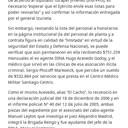
De acuerdo al diputado Tucapel Jiménez (Ind-PPD), es
necesario “esperar que el Ejército envíe esas listas para
poder revisarlas” y así confirmar la información entregada
por el general Izurieta.
Sin embargo, revisando la lista del personal a honorarios
en la página institucional (la del personal de planta y a
contrata figura en calidad de “limitada” en virtud de la
seguridad del Estado y Defensa Nacional), se puede
verificar que aún permanecen en ella recibiendo $751.259
mensuales el ex agente DINA Hugo Acevedo Godoy, y el
médico que sirvió en las clínicas de esa asociación ilícita
criminal, Sergio Pliscoff Markovick, que percibe un sueldo
de $532.864 por servicios que presta en el Centro Médico
Militar Santiago Centro.
Como el mismo Acevedo, alias “El Cacho”, lo reconoció en
una declaración judicial del 18 de diciembre de 2006 y en
el informe policial Nº 40 del 12 de julio de 2005, ambas
piezas del expediente por el asesinato del cabo-agente
Manuel Leyton que investiga el juez Alejandro Madrid,
integró la Brigada Rengo y fue ayudante del jefe de la