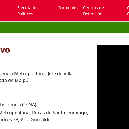
Ejecutados
Criminales
Centros de
Políticos
Detención
C
avo
gencia Metropolitana, Jefe de Villa
nada de Maipú,
teligencia (DINA)
 Metropolitana, Rocas de Santo Domingo,
dres 38, Villa Grimaldi