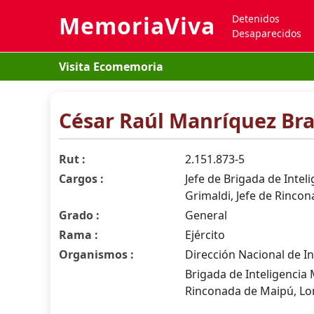
MemoriaViva
Detenidos
Desaparecidos
Visita Ecomemoria
César Raúl Manríquez Br
Rut :
2.151.873-5
Cargos :
Jefe de Brigada de Inteli
Grimaldi, Jefe de Rinco
Grado :
General
Rama :
Ejército
Organismos :
Dirección Nacional de In
Brigada de Inteligencia
Rinconada de Maipú, Lon