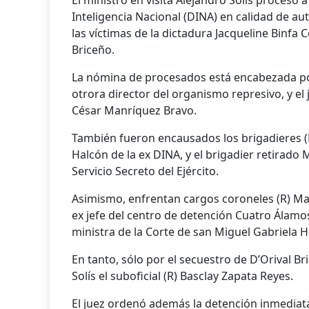
El ministro en visita Alejandro Solís procesó a
Inteligencia Nacional (DINA) en calidad de au
las víctimas de la dictadura Jacqueline Binfa
Briceño.
La nómina de procesados está encabezada por
otrora director del organismo represivo, y el j
César Manríquez Bravo.
También fueron encausados los brigadieres (R
Halcón de la ex DINA, y el brigadier retirado 
Servicio Secreto del Ejército.
Asimismo, enfrentan cargos coroneles (R) M
ex jefe del centro de detención Cuatro Álamos
ministra de la Corte de san Miguel Gabriela 
En tanto, sólo por el secuestro de D’Orival B
Solís el suboficial (R) Basclay Zapata Reyes.
El juez ordenó además la detención inmediat