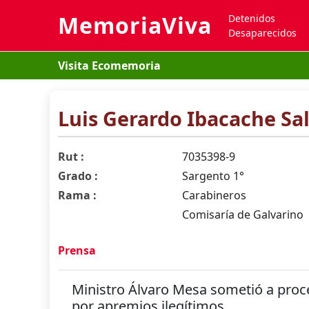
MemoriaViva
Detenidos
Desaparecidos
Visita Ecomemoria
Luis Gerardo Ibacache S
Rut :
7035398-9
Grado :
Sargento 1°
Rama :
Carabineros
Comisaría de Galvarino
Prensa
Ministro Álvaro Mesa sometió a proc
por apremios ilegítimos.