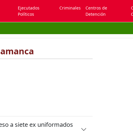
Ejecutados
Criminales
Centros de
Políticos
Detención
C
alamanca
eso a siete ex uniformados