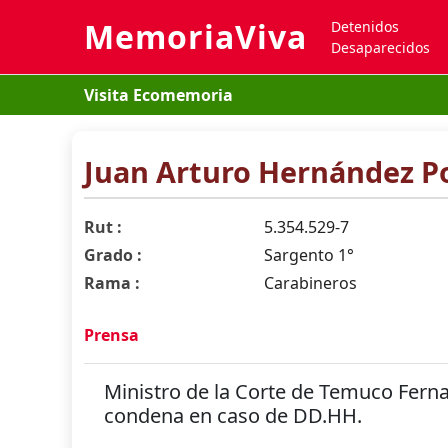
MemoriaViva
Detenidos
Desaparecidos
Visita Ecomemoria
Juan Arturo Hernández P
Rut :
5.354.529-7
Grado :
Sargento 1°
Rama :
Carabineros
Prensa
Ministro de la Corte de Temuco Fern
condena en caso de DD.HH.