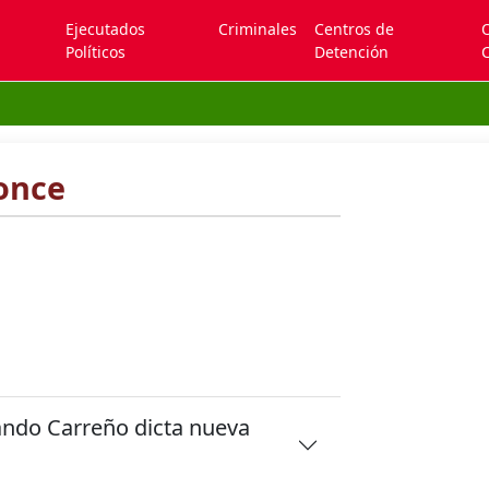
Ejecutados
Criminales
Centros de
Políticos
Detención
C
once
ando Carreño dicta nueva