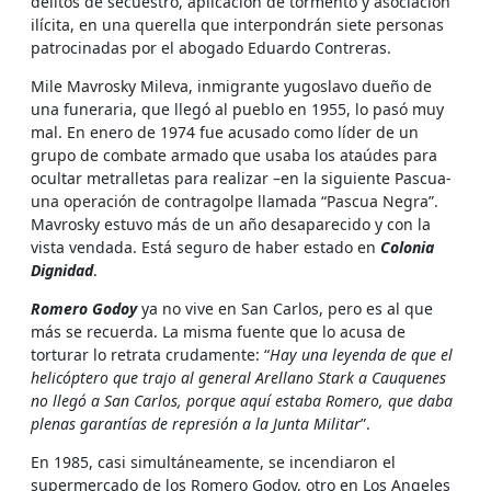
delitos de secuestro, aplicación de tormento y asociación
ilícita, en una querella que interpondrán siete personas
patrocinadas por el abogado Eduardo Contreras.
Mile Mavrosky Mileva, inmigrante yugoslavo dueño de
una funeraria, que llegó al pueblo en 1955, lo pasó muy
mal. En enero de 1974 fue acusado como líder de un
grupo de combate armado que usaba los ataúdes para
ocultar metralletas para realizar –en la siguiente Pascua-
una operación de contragolpe llamada “Pascua Negra”.
Mavrosky estuvo más de un año desaparecido y con la
vista vendada. Está seguro de haber estado en
Colonia
Dignidad
.
Romero Godoy
ya no vive en San Carlos, pero es al que
más se recuerda. La misma fuente que lo acusa de
torturar lo retrata crudamente: “
Hay una leyenda de que el
helicóptero que trajo al general Arellano Stark a Cauquenes
no llegó a San Carlos, porque aquí estaba Romero, que daba
plenas garantías de represión a la Junta Militar
”.
En 1985, casi simultáneamente, se incendiaron el
supermercado de los Romero Godoy, otro en Los Angeles