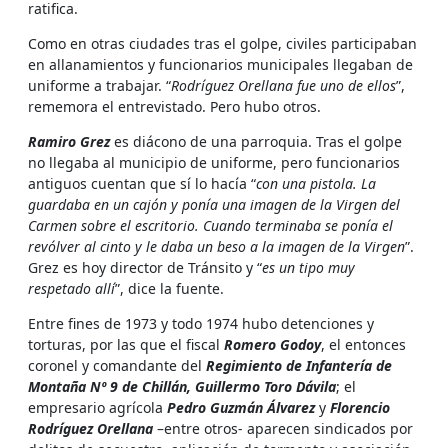
ratifica.
Como en otras ciudades tras el golpe, civiles participaban
en allanamientos y funcionarios municipales llegaban de
uniforme a trabajar. “
Rodríguez Orellana fue uno de ellos
”,
rememora el entrevistado. Pero hubo otros.
Ramiro Grez
es diácono de una parroquia. Tras el golpe
no llegaba al municipio de uniforme, pero funcionarios
antiguos cuentan que sí lo hacía “
con una pistola. La
guardaba en un cajón y ponía una imagen de la Virgen del
Carmen sobre el escritorio. Cuando terminaba se ponía el
revólver al cinto y le daba un beso a la imagen de la Virgen
”.
Grez es hoy director de Tránsito y “
es un tipo muy
respetado allí
”, dice la fuente.
Entre fines de 1973 y todo 1974 hubo detenciones y
torturas, por las que el fiscal
Romero Godoy
, el entonces
coronel y comandante del
Regimiento de Infantería de
Montaña Nº 9 de Chillán, Guillermo Toro Dávila
; el
empresario agrícola
Pedro Guzmán Álvarez
y
Florencio
Rodríguez Orellana
–entre otros- aparecen sindicados por