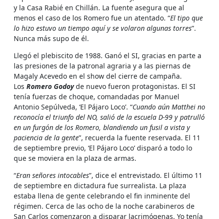
y la Casa Rabié en Chillán. La fuente asegura que al
menos el caso de los Romero fue un atentado. “
El tipo que
lo hizo estuvo un tiempo aquí y se volaron algunas torres
”.
Nunca más supo de él.
Llegó el plebiscito de 1988. Ganó el SI, gracias en parte a
las presiones de la patronal agraria y a las piernas de
Magaly Acevedo en el show del cierre de campaña.
Los
Romero Godoy
de nuevo fueron protagonistas. El SI
tenía fuerzas de choque, comandadas por Manuel
Antonio Sepúlveda, ‘El Pájaro Loco’. “
Cuando aún Matthei no
reconocía el triunfo del NO, salió de la escuela D-99 y patrulló
en un furgón de los Romero, blandiendo un fusil a vista y
paciencia de la gente
”, recuerda la fuente reservada. El 11
de septiembre previo, ‘El Pájaro Loco’ disparó a todo lo
que se moviera en la plaza de armas.
“
Eran señores intocables
”, dice el entrevistado. El último 11
de septiembre en dictadura fue surrealista. La plaza
estaba llena de gente celebrando el fin inminente del
régimen. Cerca de las ocho de la noche carabineros de
San Carlos comenzaron a disparar lacrimógenas. Yo tenía