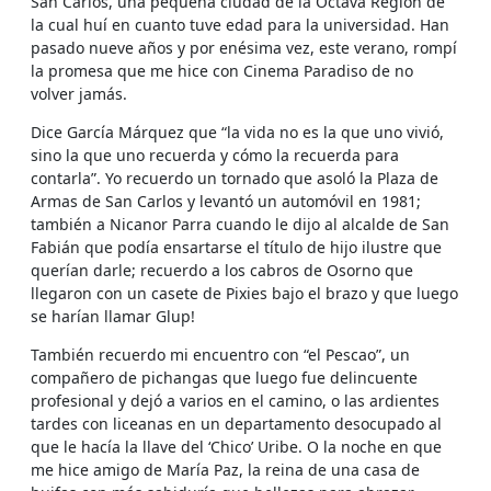
San Carlos, una pequeña ciudad de la Octava Región de
la cual huí en cuanto tuve edad para la universidad. Han
pasado nueve años y por enésima vez, este verano, rompí
la promesa que me hice con Cinema Paradiso de no
volver jamás.
Dice García Márquez que “la vida no es la que uno vivió,
sino la que uno recuerda y cómo la recuerda para
contarla”. Yo recuerdo un tornado que asoló la Plaza de
Armas de San Carlos y levantó un automóvil en 1981;
también a Nicanor Parra cuando le dijo al alcalde de San
Fabián que podía ensartarse el título de hijo ilustre que
querían darle; recuerdo a los cabros de Osorno que
llegaron con un casete de Pixies bajo el brazo y que luego
se harían llamar Glup!
También recuerdo mi encuentro con “el Pescao”, un
compañero de pichangas que luego fue delincuente
profesional y dejó a varios en el camino, o las ardientes
tardes con liceanas en un departamento desocupado al
que le hacía la llave del ‘Chico’ Uribe. O la noche en que
me hice amigo de María Paz, la reina de una casa de