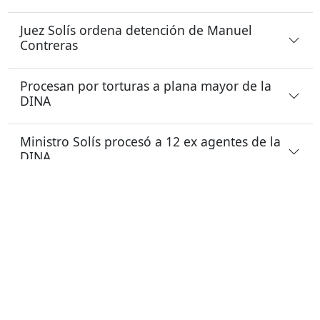
Juez Solís ordena detención de Manuel
Contreras
Procesan por torturas a plana mayor de la
DINA
Ministro Solís procesó a 12 ex agentes de la
DINA
Por caso de dos detenidos desaparecidos
Solís condena a cúpula DINA tras interrogar
a ex ministros de Pinochet
Francia juzgará en ausencia a trece
represores chilenos