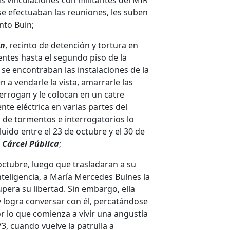
us vinculaciones con militantes del MIR
 se efectuaban las reuniones, les suben
nto Buin;
in
, recinto de detención y tortura en
entes hasta el segundo piso de la
se encontraban las instalaciones de la
n a vendarle la vista, amarrarle las
errogan y le colocan en un catre
nte eléctrica en varias partes del
s de tormentos e interrogatorios lo
uido entre el 23 de octubre y el 30 de
a
Cárcel Pública
;
octubre, luego que trasladaran a su
nteligencia, a María Mercedes Bulnes la
pera su libertad. Sin embargo, ella
 y logra conversar con él, percatándose
r lo que comienza a vivir una angustia
3, cuando vuelve la patrulla a