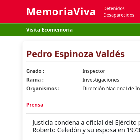
MemoriaViva
Detenidos
Desaparecidos
Visita Ecomemoria
Pedro Espinoza Valdés
Grado :
Inspector
Rama :
Investigaciones
Organismos :
Dirección Nacional de In
Prensa
Justicia condena a oficial del Ejércit
Roberto Celedón y su esposa en 197