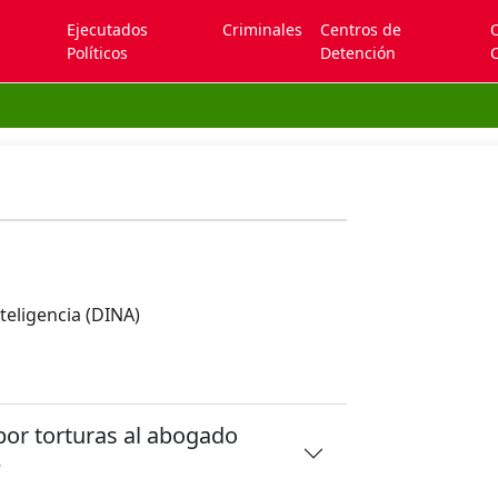
Ejecutados
Criminales
Centros de
Políticos
Detención
C
teligencia (DINA)
o por torturas al abogado
3