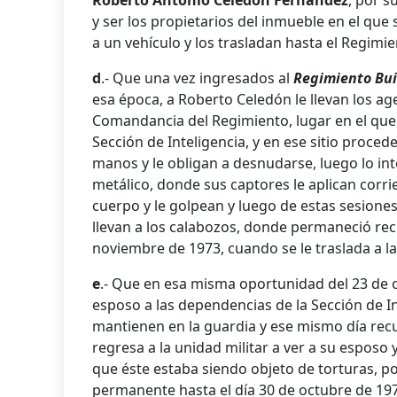
Roberto Antonio Celedón Fernández
, por s
y ser los propietarios del inmueble en el que
a un vehículo y los trasladan hasta el Regimie
d
.- Que una vez ingresados al
Regimiento Bu
esa época, a Roberto Celedón le llevan los ag
Comandancia del Regimiento, lugar en el que 
Sección de Inteligencia, y en ese sitio procede
manos y le obligan a desnudarse, luego lo int
metálico, donde sus captores le aplican corrie
cuerpo y le golpean y luego de estas sesione
llevan a los calabozos, donde permaneció recl
noviembre de 1973, cuando se le traslada a l
e
.- Que en esa misma oportunidad del 23 de 
esposo a las dependencias de la Sección de I
mantienen en la guardia y ese mismo día recu
regresa a la unidad militar a ver a su esposo
que éste estaba siendo objeto de torturas, po
permanente hasta el día 30 de octubre de 197