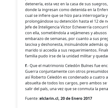
detenerla, esta vez en la casa de sus suegros,
donde la ingresan como detenida en la Enferme
cual se infiere que se hizo para interrogarla 
prolongándose su detención hasta el 12 de no
Jefe de Inteligencia Víctor Echeverría concur
con ella, sometiéndola a vejámenes y abusos
embarazo de semanas, por cuanto a sus pregu
lasciva y deshonesta, insinuándole además qu
marido si accedía a sus requerimientos. Fina
familia pudo irse de la unidad militar y qued
f
.- Que el matrimonio Celedón Bulnes fue enc
Guerra conjuntamente con otros presumidos 
así Roberto Celedón es condenado a cuatro a
absuelta de todos los cargos, pero ambos se 
salir del país, una vez que se conmuta la pena
Fuente :
elclarin.cl, 20 de Enero 2017