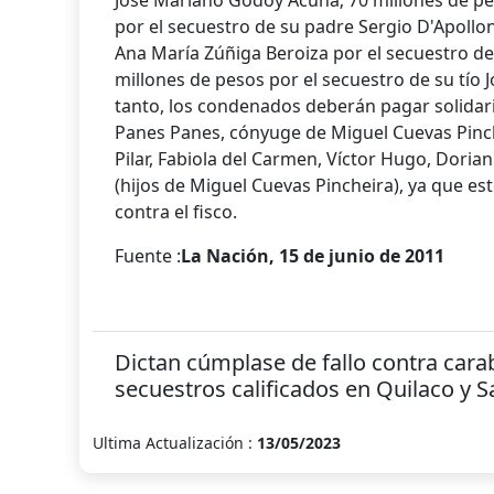
José Mariano Godoy Acuña; 70 millones de pe
por el secuestro de su padre Sergio D'Apollo
Ana María Zúñiga Beroiza por el secuestro de 
millones de pesos por el secuestro de su tío 
tanto, los condenados deberán pagar
solida
Panes Panes, cónyuge de Miguel Cuevas Pinch
Pilar, Fabiola del Carmen, Víctor Hugo, Doria
(hijos de Miguel Cuevas Pincheira), ya que es
contra el fisco.
Fuente :
La Nación, 15 de junio de 2011
Dictan cúmplase de fallo contra carabi
secuestros calificados en Quilaco y 
Ultima Actualización :
13/05/2023