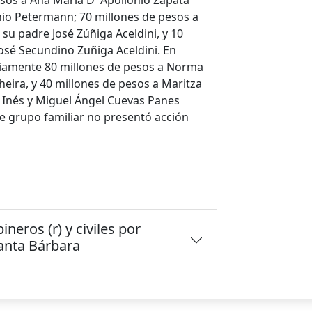
sos a Ana María D' Apollonio Zapata
nio Petermann; 70 millones de pesos a
su padre José Zúñiga Aceldini, y 10
José Secundino Zuñiga Aceldini. En
riamente 80 millones de pesos a Norma
eira, y 40 millones de pesos a Maritza
n Inés y Miguel Ángel Cuevas Panes
te grupo familiar no presentó acción
neros (r) y civiles por
Santa Bárbara