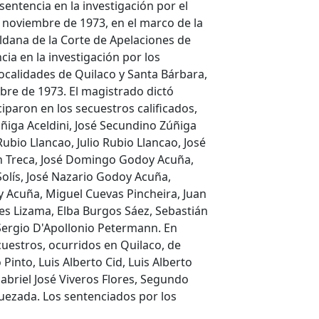
entencia en la investigación por el
 noviembre de 1973, en el marco de la
Aldana de la
Corte de Apelaciones de
ia en la investigación por los
localidades de Quilaco y Santa Bárbara,
bre de 1973. El magistrado dictó
ciparon en los secuestros
calificados,
úñiga Aceldini, José Secundino Zúñiga
Rubio Llancao, Julio Rubio Llancao, José
án Treca, José Domingo Godoy Acuña,
Solís, José Nazario Godoy Acuña,
 Acuña, Miguel Cuevas Pincheira, Juan
es Lizama, Elba Burgos Sáez, Sebastián
Sergio D'Apollonio Petermann. En
cuestros, ocurridos en Quilaco, de
Pinto, Luis Alberto Cid, Luis Alberto
briel José Viveros Flores, Segundo
uezada. Los sentenciados por los