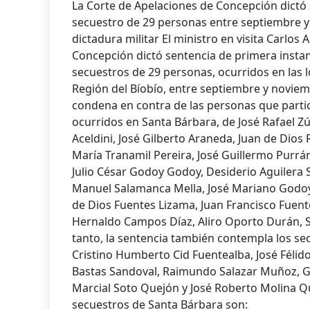
La Corte de Apelaciones de Concepción dictó s
secuestro de 29 personas entre septiembre y
dictadura militar El ministro en visita Carlos 
Concepción dictó sentencia de primera instanc
secuestros de 29 personas, ocurridos en las 
Región del Bíobío, entre septiembre y noviem
condena en contra de las personas que parti
ocurridos en Santa Bárbara, de José Rafael Z
Aceldini, José Gilberto Araneda, Juan de Dios 
María Tranamil Pereira, José Guillermo Purr
Julio César Godoy Godoy, Desiderio Aguilera 
Manuel Salamanca Mella, José Mariano Godoy
de Dios Fuentes Lizama, Juan Francisco Fuent
Hernaldo Campos Díaz, Aliro Oporto Durán, 
tanto, la sentencia también contempla los se
Cristino Humberto Cid Fuentealba, José Félido 
Bastas Sandoval, Raimundo Salazar Muñoz, Ga
Marcial Soto Quejón y José Roberto Molina Q
secuestros de Santa Bárbara son: