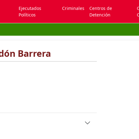
Ejecutados
Criminales
Centros de
Políticos
Detención
C
dón Barrera