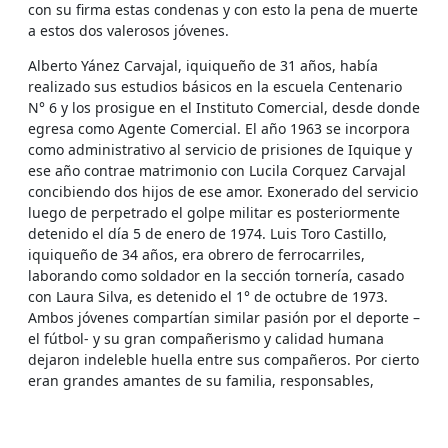
con su firma estas condenas y con esto la pena de muerte
a estos dos valerosos jóvenes.
Alberto Yánez Carvajal, iquiqueño de 31 años, había
realizado sus estudios básicos en la escuela Centenario
N° 6 y los prosigue en el Instituto Comercial, desde donde
egresa como Agente Comercial. El año 1963 se incorpora
como administrativo al servicio de prisiones de Iquique y
ese año contrae matrimonio con Lucila Corquez Carvajal
concibiendo dos hijos de ese amor. Exonerado del servicio
luego de perpetrado el golpe militar es posteriormente
detenido el día 5 de enero de 1974. Luis Toro Castillo,
iquiqueño de 34 años, era obrero de ferrocarriles,
laborando como soldador en la sección tornería, casado
con Laura Silva, es detenido el 1° de octubre de 1973.
Ambos jóvenes compartían similar pasión por el deporte –
el fútbol- y su gran compañerismo y calidad humana
dejaron indeleble huella entre sus compañeros. Por cierto
eran grandes amantes de su familia, responsables,
preocupados y esmerados por su grupo familiar. Ambos
compartían los más hermosos sueños de emancipación,
libertad y de justicia para su pueblo y más jóvenes aún se