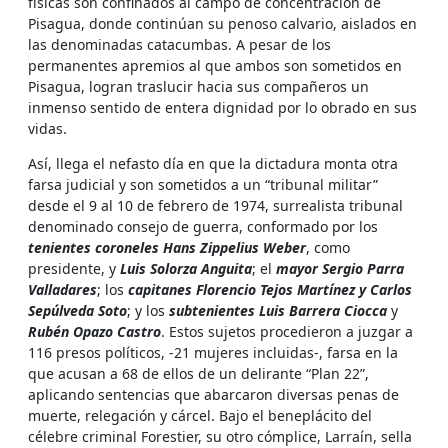
físicas son confinados al campo de concentración de
Pisagua, donde continúan su penoso calvario, aislados en
las denominadas catacumbas. A pesar de los
permanentes apremios al que ambos son sometidos en
Pisagua, logran traslucir hacia sus compañeros un
inmenso sentido de entera dignidad por lo obrado en sus
vidas.
Así, llega el nefasto día en que la dictadura monta otra
farsa judicial y son sometidos a un “tribunal militar”
desde el 9 al 10 de febrero de 1974, surrealista tribunal
denominado consejo de guerra, conformado por los
tenientes coroneles Hans Zippelius Weber
, como
presidente, y
Luis Solorza Anguita
; el
mayor Sergio Parra
Valladares
; los
capitanes Florencio Tejos Martínez y Carlos
Sepúlveda Soto
; y los
subtenientes Luis Barrera Ciocca
y
Rubén Opazo Castro
. Estos sujetos procedieron a juzgar a
116 presos políticos, -21 mujeres incluidas-, farsa en la
que acusan a 68 de ellos de un delirante “Plan 22”,
aplicando sentencias que abarcaron diversas penas de
muerte, relegación y cárcel. Bajo el beneplácito del
célebre criminal Forestier, su otro cómplice, Larraín, sella