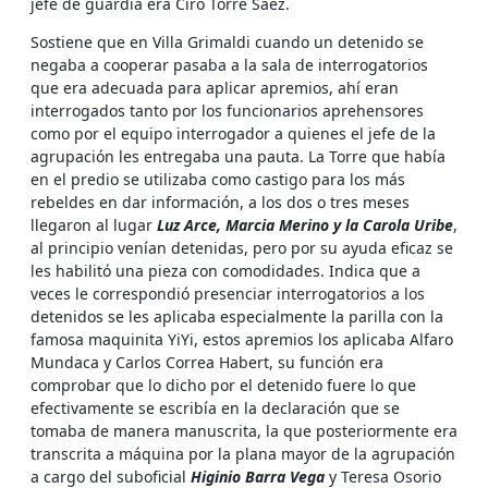
jefe de guardia era Ciro Torré Saez.
Sostiene que en Villa Grimaldi cuando un detenido se
negaba a cooperar pasaba a la sala de interrogatorios
que era adecuada para aplicar apremios, ahí eran
interrogados tanto por los funcionarios aprehensores
como por el equipo interrogador a quienes el jefe de la
agrupación les entregaba una pauta. La Torre que había
en el predio se utilizaba como castigo para los más
rebeldes en dar información, a los dos o tres meses
llegaron al lugar
Luz Arce, Marcia Merino y la Carola Uribe
,
al principio venían detenidas, pero por su ayuda eficaz se
les habilitó una pieza con comodidades. Indica que a
veces le correspondió presenciar interrogatorios a los
detenidos se les aplicaba especialmente la parilla con la
famosa maquinita YiYi, estos apremios los aplicaba Alfaro
Mundaca y Carlos Correa Habert, su función era
comprobar que lo dicho por el detenido fuere lo que
efectivamente se escribía en la declaración que se
tomaba de manera manuscrita, la que posteriormente era
transcrita a máquina por la plana mayor de la agrupación
a cargo del suboficial
Higinio Barra Vega
y Teresa Osorio