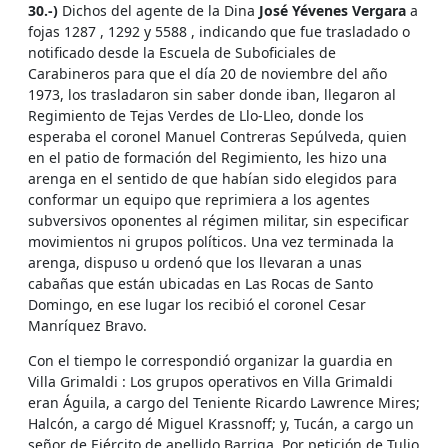
30.-)
Dichos del agente de la Dina
José Yévenes Vergara
a
fojas 1287 , 1292 y 5588 , indicando que fue trasladado o
notificado desde la Escuela de Suboficiales de
Carabineros para que el día 20 de noviembre del año
1973, los trasladaron sin saber donde iban, llegaron al
Regimiento de Tejas Verdes de Llo-Lleo, donde los
esperaba el coronel Manuel Contreras Sepúlveda, quien
en el patio de formación del Regimiento, les hizo una
arenga en el sentido de que habían sido elegidos para
conformar un equipo que reprimiera a los agentes
subversivos oponentes al régimen militar, sin especificar
movimientos ni grupos políticos. Una vez terminada la
arenga, dispuso u ordenó que los llevaran a unas
cabañas que están ubicadas en Las Rocas de Santo
Domingo, en ese lugar los recibió el coronel Cesar
Manríquez Bravo.
Con el tiempo le correspondió organizar la guardia en
Villa Grimaldi : Los grupos operativos en Villa Grimaldi
eran Águila, a cargo del Teniente Ricardo Lawrence Mires;
Halcón, a cargo dé Miguel Krassnoff; y, Tucán, a cargo un
señor de Ejército de apellido Barriga. Por petición de Tulio