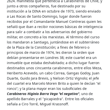
2624. manifiesta que pertenecía a Carabineros de Chile, y
junto a otros compañeros, fue destinado por su
institución a la DINA en octubre de 1973, siendo enviado
a Las Rocas de Santo Domingo, lugar donde fueron
recibidos por el Comandante Manuel Contreras quien les
señaló que iban a recibir nociones básicas de inteligencia
para salir a combatir a los adversarios del gobierno
militar, en concreto a los marxistas. Al término del curso
los mandaron a Santiago, juntándose en el subterráneo
de la Plaza de la Constitución; a fines de febrero o
principios de marzo de 1974, les dieron la orden que
debían presentarse en Londres 38; este cuartel era un
inmueble que estaba deshabitado; a dicho lugar fueron
destinados unos cincuenta carabineros, entre ellos Meza,
Heriberto Acevedo, un cabo Correa, Gangas Godoy, Juan
Duarte, Guido Jara Brevis, y Nelson Ortiz Vignolo; el jefe
del cuartel era Marcelo Moren Brito a quien le decían "el
ronco"; y la plana mayor eran los suboficiales de
Carabineros Higinio Barra Vega "el negativo"
, uno de
apellido Barrales y el "picapiedra". Entre los oficiales
señala a Ciro Torré, Miguel Krassnoff.