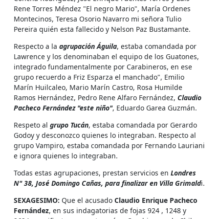
Rene Torres Méndez "El negro Mario", María Ordenes
Montecinos, Teresa Osorio Navarro mi señora Tulio
Pereira quién esta fallecido y Nelson Paz Bustamante.
Respecto a la
agrupación Águila
, estaba comandada por
Lawrence y los denominaban el equipo de los Guatones,
integrado fundamentalmente por Carabineros, en ese
grupo recuerdo a Friz Esparza el manchado", Emilio
Marín Huilcaleo, Mario Marín Castro, Rosa Humilde
Ramos Hernández, Pedro Rene Alfaro Fernández,
Claudio
Pacheco Fernández "este niño"
, Eduardo Garea Guzmán.
Respeto al
grupo Tucán
, estaba comandada por Gerardo
Godoy y desconozco quienes lo integraban. Respecto al
grupo Vampiro, estaba comandada por Fernando Lauriani
e ignora quienes lo integraban.
Todas estas agrupaciones, prestan servicios en
Londres
N" 38, José Domingo Cañas, para finalizar en Villa Grimald
i.
SEXAGESIMO:
Que el acusado
Claudio Enrique Pacheco
Fernández
, en sus indagatorias de fojas 924 , 1248 y