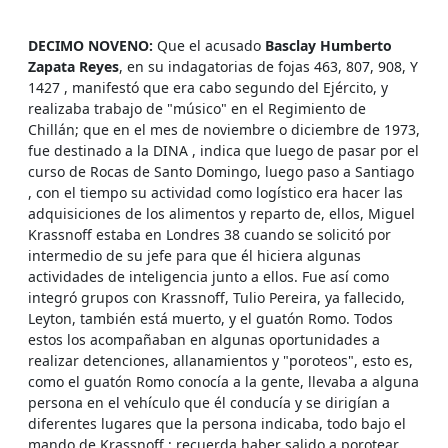
DECIMO NOVENO:
Que el acusado
Basclay Humberto
Zapata Reyes
, en su indagatorias de fojas 463, 807, 908, Y
1427 , manifestó que era cabo segundo del Ejército, y
realizaba trabajo de "músico" en el Regimiento de
Chillán; que en el mes de noviembre o diciembre de 1973,
fue destinado a la DINA , indica que luego de pasar por el
curso de Rocas de Santo Domingo, luego paso a Santiago
, con el tiempo su actividad como logístico era hacer las
adquisiciones de los alimentos y reparto de, ellos, Miguel
Krassnoff estaba en Londres 38 cuando se solicitó por
intermedio de su jefe para que él hiciera algunas
actividades de inteligencia junto a ellos. Fue así como
integró grupos con Krassnoff, Tulio Pereira, ya fallecido,
Leyton, también está muerto, y el guatón Romo. Todos
estos los acompañaban en algunas oportunidades a
realizar detenciones, allanamientos y "poroteos", esto es,
como el guatón Romo conocía a la gente, llevaba a alguna
persona en el vehículo que él conducía y se dirigían a
diferentes lugares que la persona indicaba, todo bajo el
mando de Krassnoff ; recuerda haber salido a porotear