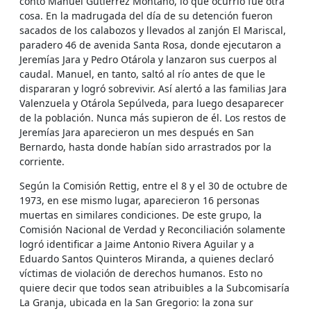
contó Manuel Gutiérrez Montano, lo que ocurrió fue otra
cosa. En la madrugada del día de su detención fueron
sacados de los calabozos y llevados al zanjón El Mariscal,
paradero 46 de avenida Santa Rosa, donde ejecutaron a
Jeremías Jara y Pedro Otárola y lanzaron sus cuerpos al
caudal. Manuel, en tanto, saltó al río antes de que le
dispararan y logró sobrevivir. Así alertó a las familias Jara
Valenzuela y Otárola Sepúlveda, para luego desaparecer
de la población. Nunca más supieron de él. Los restos de
Jeremías Jara aparecieron un mes después en San
Bernardo, hasta donde habían sido arrastrados por la
corriente.
Según la Comisión Rettig, entre el 8 y el 30 de octubre de
1973, en ese mismo lugar, aparecieron 16 personas
muertas en similares condiciones. De este grupo, la
Comisión Nacional de Verdad y Reconciliación solamente
logró identificar a Jaime Antonio Rivera Aguilar y a
Eduardo Santos Quinteros Miranda, a quienes declaró
víctimas de violación de derechos humanos. Esto no
quiere decir que todos sean atribuibles a la Subcomisaría
La Granja, ubicada en la San Gregorio: la zona sur