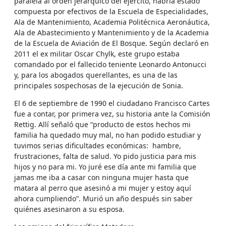
paralela al orden jerárquico del ejército, habría estado
compuesta por efectivos de la Escuela de Especialidades,
Ala de Mantenimiento, Academia Politécnica Aeronáutica,
Ala de Abastecimiento y Mantenimiento y de la Academia
de la Escuela de Aviación de El Bosque. Según declaró en
2011 el ex militar Oscar Chylk, este grupo estaba
comandado por el fallecido teniente Leonardo Antonucci
y, para los abogados querellantes, es una de las
principales sospechosas de la ejecución de Sonia.
El 6 de septiembre de 1990 el ciudadano Francisco Cartes
fue a contar, por primera vez, su historia ante la Comisión
Rettig. Allí señaló que “producto de estos hechos mi
familia ha quedado muy mal, no han podido estudiar y
tuvimos serias dificultades económicas: hambre,
frustraciones, falta de salud. Yo pido justicia para mis
hijos y no para mi. Yo juré ese día ante mi familia que
jamas me iba a casar con ninguna mujer hasta que
matara al perro que asesinó a mi mujer y estoy aquí
ahora cumpliendo”. Murió un año después sin saber
quiénes asesinaron a su esposa.