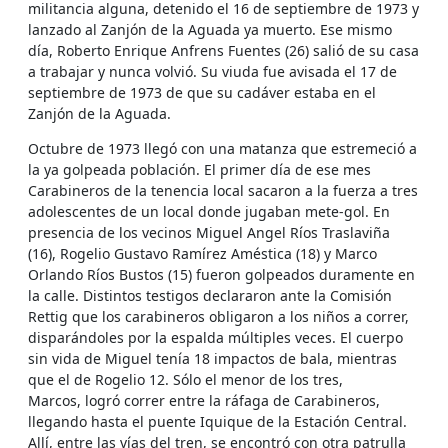
militancia alguna, detenido el 16 de septiembre de 1973 y
lanzado al Zanjón de la Aguada ya muerto. Ese mismo
día, Roberto Enrique Anfrens Fuentes (26) salió de su casa
a trabajar y nunca volvió. Su viuda fue avisada el 17 de
septiembre de 1973 de que su cadáver estaba en el
Zanjón de la Aguada.
Octubre de 1973 llegó con una matanza que estremeció a
la ya golpeada población. El primer día de ese mes
Carabineros de la tenencia local sacaron a la fuerza a tres
adolescentes de un local donde jugaban mete-gol. En
presencia de los vecinos Miguel Angel Ríos Traslaviña
(16), Rogelio Gustavo Ramírez Améstica (18) y Marco
Orlando Ríos Bustos (15) fueron golpeados duramente en
la calle. Distintos testigos declararon ante la Comisión
Rettig que los carabineros obligaron a los niños a correr,
disparándoles por la espalda múltiples veces. El cuerpo
sin vida de Miguel tenía 18 impactos de bala, mientras
que el de Rogelio 12. Sólo el menor de los tres,
Marcos, logró correr entre la ráfaga de Carabineros,
llegando hasta el puente Iquique de la Estación Central.
Allí, entre las vías del tren, se encontró con otra patrulla