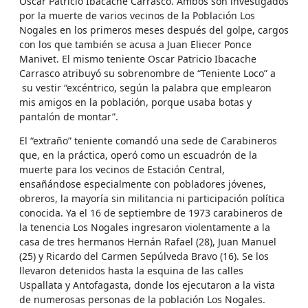
Oscar Patricio Ibacache Carrasco. Ambos son investigados
por la muerte de varios vecinos de la Población Los
Nogales en los primeros meses después del golpe, cargos
con los que también se acusa a Juan Eliecer Ponce
Manivet. El mismo teniente Oscar Patricio Ibacache
Carrasco atribuyó su sobrenombre de “Teniente Loco” a
su vestir “excéntrico, según la palabra que emplearon
mis amigos en la población, porque usaba botas y
pantalón de montar”.
El “extraño” teniente comandó una sede de Carabineros
que, en la práctica, operó como un escuadrón de la
muerte para los vecinos de Estación Central,
ensañándose especialmente con pobladores jóvenes,
obreros, la mayoría sin militancia ni participación política
conocida. Ya el 16 de septiembre de 1973 carabineros de
la tenencia Los Nogales ingresaron violentamente a la
casa de tres hermanos Hernán Rafael (28), Juan Manuel
(25) y Ricardo del Carmen Sepúlveda Bravo (16). Se los
llevaron detenidos hasta la esquina de las calles
Uspallata y Antofagasta, donde los ejecutaron a la vista
de numerosas personas de la población Los Nogales.