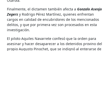
Otárola.
Finalmente, el dictamen también afecta a
Gonzalo Asenjo
Zegers
y Rodrigo Pérez Martínez, quienes enfrentan
cargos en calidad de encubridores de los mencionados
delitos, y que por primera vez son procesados en esta
investigación.
El piloto Aquiles Navarrete confesó que la orden para
asesinar y hacer desaparecer a los detenidos provino del
propio Augusto Pinochet, que se indignó al enterarse de
que la CNI pretendía canjearlos por el coronel Carreño.
Según trascendió en fuentes judiciales, hasta ahora no
existe certeza de que él y los copilotos Luis Campos y
Héctor Barrientos, al momento de los hechos hayan
estado en conocimiento de que los bultos trasladados
contenían los restos de los frentistas.
En su resolución, el magistrado subrayó que está
probado que los cinco frentistas fueron secuestrados en
represalia por el secuestro del coronel Carreño, entonces
funcionario de la Fábricas y Maestranzas del Ejército