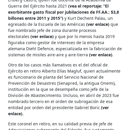
Guerra del Ejército hasta 2021
(vea el reportaje: “El
exorbitante gasto fiscal por jubilaciones de FF.AA.: $3,8
billones entre 2011 y 2015”)
y Kurt Dechent Palau, un
egresado de la Escuela de las Américas
(ver enlace)
que
fue nombrado jefe de zona durante procesos
electorales
(ver enlace)
y que por lo menos hasta 2019
figuraba como gestor de intereses de la empresa
alemana Diehl Defence, especializada en la fabricación de
sistemas de misiles aire-aire y aire-tierra
(ver enlace)
.
Otro de los casos más llamativos es el del oficial de
Ejército en retiro Alberto Elías Magluf, quien actualmente
es funcionario de planta del Servicio Nacional de
Prevención de Desastres (Senapred, la antigua Onemi),
institución en la que se desempeña como jefe de la
División de Abastecimiento. Incluso, en abril de 2023 fue
nombrado tercero en el orden de subrogación de esa
entidad por orden del presidente Gabriel Boric
(ver
enlace).
Este coronel en retiro, en su calidad previa de jefe de
Adquisiciones subrogante del Ejército, fue justamente