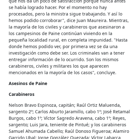
que nos da un poco de satisfacción porque nunca antes
se había logrado hacer. Por el momento no hay
procesados, pero la ministra sigue trabajando. Y así lo
hemos podido corroborar", dice Juan Maureira. Mientras,
la mayoría de los civiles y carabineros que asesinaron a
los campesinos de Paine continúan viviendo en la
pequeña localidad rural, en completa impunidad. "Hasta
donde hemos podido ver, por primera vez se da una
investigación como debe ser. Los criminales van a tener
entregar información de lo ocurrido. Son los mismos
carabineros, civiles y militares los que aparecen
mencionados en la mayoría de los casos", concluye.
Asesinos de Paine
Carabineros
Nelson Bravo Espinoza, capitán; Raúl Ortiz Maluenda,
sargento 2º; Carlos Aburto Jaramillo, cabo 1º; José Retamal
Burgos, cabo 1º; Víctor Sagredo Aravena, cabo 1º; Reyes,
sargento; Luis Jara, teniente de Pintué; y los carabineros
Samuel Ahumada Cabello; Raúl Donoso Figueroa; Alamiro
Garrido Ubal; Jorge González Quezada; Víctor Labarca