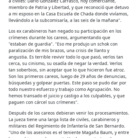
a civiles: Darío González Carrasco, hoy comerciante,
miembro de Patria y Libertad, y que reconoció que detuvo
a mi esposo en la Casa Escuela de Chada donde vivíamos,
llevándolo a la subcomisaría, a las seis de la mañana".
Los ex carabineros han negado su participación en los
crímenes durante los careos, argumentando que
"estaban de guardia". "Eso me produjo un schok con
paralización de mis brazos, una crisis de llanto y
angustia. Es terrible revivir todo lo que pasó, verlos tan
cerca, su cinismo, su osadía de negar la verdad. Verlos
tan soberbios, sin aceptar que lo que hicieron fue atroz.
Son los primeros careos, luego de 29 años de denuncias,
búsquedas y golpear puertas. Este paso se pudo dar por
todo nuestro esfuerzo y trabajo como Agrupación. No
hemos transado el juicio y castigo a los culpables, y que
paguen con cárcel sus crímenes".
Después de los careos debieran venir los procesamientos.
La jueza tiene una larga lista de civiles, carabineros y
militares del Regimiento de Infantería de San Bernardo.
"Uno de los asesinos es el teniente Magaña Baum, y entre