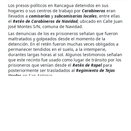
Los presos-políticos en Rancagua detenidos en sus
hogares o sus centros de trabajo por
Carabineros
eran
llevados a
comisarías
y
subcomisarias locales
, entre ellas
el
Retén de Carabineros de Navidad
, ubicado en Calle Juan
José Montes S/N, comuna de Navidad.
Las denuncias de los ex prisioneros señalan que fueron
maltratados y golpeados desde el momento de la
detención. En el retén fueron muchas veces obligados a
permanecer tendidos en el suelo, a la intemperie,
durantes largas horas al sol. Algunos testimonios señalan
que este recinto fue usado como lugar de tránsito por los
prisioneros que venían desde el
Retén de Rapel
para
posteriormente ser trasladados al
Regimiento de Tejas
Verdes
en San Antonio.
Fuentes de Información Consultadas: Informe Valech;
Ultima Actualización :
04/11/2023