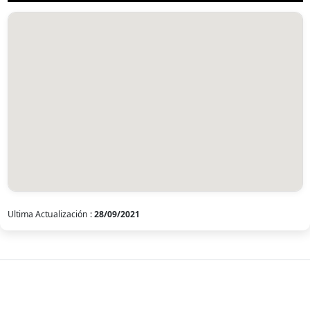
Ultima Actualización :
28/09/2021
MemoriaViva
Archivo digital de las Violaciones a los Derechos Humanos por la