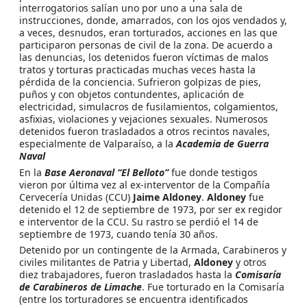
interrogatorios salían uno por uno a una sala de
instrucciones, donde, amarrados, con los ojos vendados y,
a veces, desnudos, eran torturados, acciones en las que
participaron personas de civil de la zona. De acuerdo a
las denuncias, los detenidos fueron víctimas de malos
tratos y torturas practicadas muchas veces hasta la
pérdida de la conciencia. Sufrieron golpizas de pies,
puños y con objetos contundentes, aplicación de
electricidad, simulacros de fusilamientos, colgamientos,
asfixias, violaciones y vejaciones sexuales. Numerosos
detenidos fueron trasladados a otros recintos navales,
especialmente de Valparaíso, a la
Academia de Guerra
Naval
En la
Base Aeronaval “El Belloto”
fue donde testigos
vieron por última vez al ex-interventor de la Compañía
Cervecería Unidas (CCU)
Jaime Aldoney
.
Aldoney
fue
detenido el 12 de septiembre de 1973, por ser ex regidor
e interventor de la CCU. Su rastro se perdió el 14 de
septiembre de 1973, cuando tenía 30 años.
Detenido por un contingente de la Armada, Carabineros y
civiles militantes de Patria y Libertad,
Aldoney
y otros
diez trabajadores, fueron trasladados hasta la
Comisaría
de Carabineros de Limache
. Fue torturado en la Comisaría
(entre los torturadores se encuentra identificados