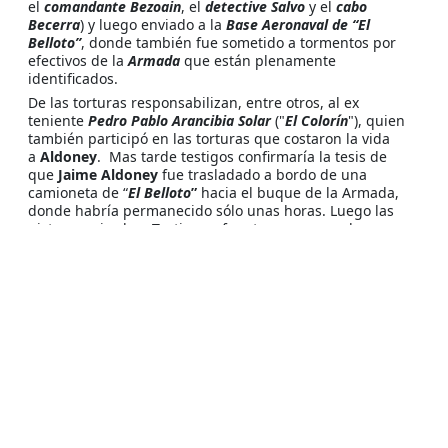
el
comandante Bezoain
, el
detective Salvo
y el
cabo
Becerra
) y luego enviado a la
Base Aeronaval de “El
Belloto”
, donde también fue sometido a tormentos por
efectivos de la
Armada
que están plenamente
identificados.
De las torturas responsabilizan, entre otros, al ex
teniente
Pedro Pablo Arancibia Solar
("
El Colorín
"), quien
también participó en las torturas que costaron la vida
a
Aldoney
. Mas tarde testigos confirmaría la tesis de
que
Jaime Aldoney
fue trasladado a bordo de una
camioneta de “
El Belloto
”
hacia el buque de la Armada,
donde habría permanecido sólo unas horas. Luego las
pistas se pierden. Testigos y fuentes cercanas al proceso
han sostenido que el 14 de septiembre de 1973, Aldoney
se hallaba no sólo grave por efecto de las torturas, sino
además aquejado de una neumonitis, producto de su
larga permanencia a la intemperie sin abrigo. En tales
circunstancias, fue subido a una avioneta (hay quienes
afirman que se trató de un helicóptero) mientras aún
permanecía con vida. Habría dejado de existir en el
trayecto desde Quilpué hasta la costa, frente a Concón,
donde habría sido arrojado al mar.
Integrantes de los
servicios de inteligencia de la Armada
(SIN)
señalaron que en la
Base
llevaban a
hombres y