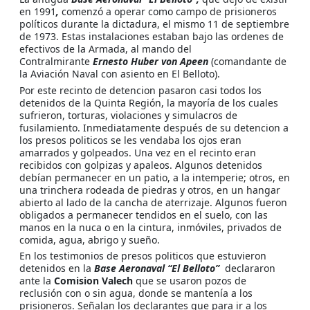
en 1991
,
comenzó a operar como campo de prisioneros
políticos durante la dictadura, el mismo 11 de septiembre
de 1973. Estas instalaciones estaban bajo las ordenes de
efectivos de la Armada, al mando del
Contralmirante
Ernesto Huber von Apeen
(comandante de
la Aviación Naval con asiento en El Belloto).
Por este recinto de detencion pasaron casi todos los
detenidos de la Quinta Región, la mayoría de los cuales
sufrieron, torturas, violaciones y simulacros de
fusilamiento. Inmediatamente después de su detencion a
los presos politicos se les vendaba los ojos eran
amarrados y golpeados. Una vez en el recinto eran
recibidos con golpizas y apaleos. Algunos detenidos
debían permanecer en un patio, a la intemperie; otros, en
una trinchera rodeada de piedras y otros, en un hangar
abierto al lado de la cancha de aterrizaje. Algunos fueron
obligados a permanecer tendidos en el suelo, con las
manos en la nuca o en la cintura, inmóviles, privados de
comida, agua, abrigo y sueño.
En los testimonios de presos politicos que estuvieron
detenidos en la
Base Aeronaval “El Belloto”
declararon
ante la
Comision Valech
que se usaron pozos de
reclusión con o sin agua, donde se mantenía a los
prisioneros. Señalan los declarantes que para ir a los