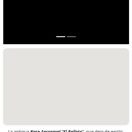
La antigua
Base Aeronaval “El Belloto”,
que dejo de existir