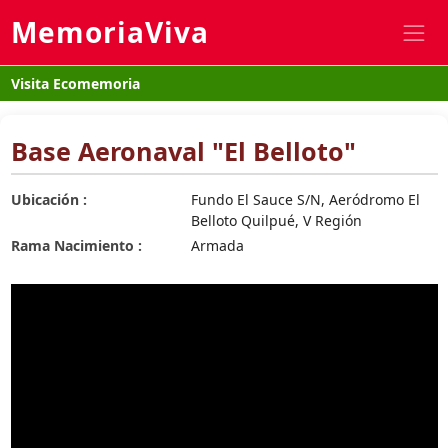
MemoriaViva
Visita Ecomemoria
Base Aeronaval "El Belloto"
Ubicación :
Fundo El Sauce S/N, Aeródromo El
Belloto Quilpué, V Región
Rama Nacimiento :
Armada