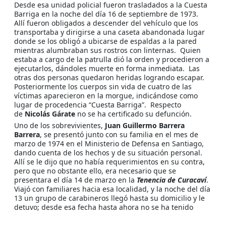
Desde esa unidad policial fueron trasladados a la Cuesta
Barriga en la noche del día 16 de septiembre de 1973.
Allí fueron obligados a descender del vehículo que los
transportaba y dirigirse a una caseta abandonada lugar
donde se los obligó a ubicarse de espaldas a la pared
mientras alumbraban sus rostros con linternas. Quien
estaba a cargo de la patrulla dió la orden y procedieron a
ejecutarlos, dándoles muerte en forma inmediata. Las
otras dos personas quedaron heridas logrando escapar.
Posteriormente los cuerpos sin vida de cuatro de las
víctimas aparecieron en la morgue, indicándose como
lugar de procedencia “Cuesta Barriga”. Respecto
de
Nicolás Gárate
no se ha certificado su defunción.
Uno de los sobrevivientes,
Juan Guillermo Barrera
Barrera
, se presentó junto con su familia en el mes de
marzo de 1974 en el Ministerio de Defensa en Santiago,
dando cuenta de los hechos y de su situación personal.
Allí se le dijo que no había requerimientos en su contra,
pero que no obstante ello, era necesario que se
presentara el día 14 de marzo en la
Tenencia de Curacaví
.
Viajó con familiares hacia esa localidad, y la noche del día
13 un grupo de carabineros llegó hasta su domicilio y le
detuvo; desde esa fecha hasta ahora no se ha tenido
noticias de su paradero y suerte.