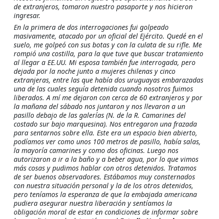
de extranjeros, tomaron nuestro pasaporte y nos hicieron
ingresar.
En la primera de dos interrogaciones fui golpeado
masivamente, atacado por un oficial del Ejército. Quedé en el
suelo, me golpeó con sus botas y con la culata de su rifle. Me
rompió una costilla, para la que tuve que buscar tratamiento
al llegar a EE.UU. Mi esposa también fue interrogada, pero
dejada por la noche junto a mujeres chilenas y cinco
extranjeras, entre las que había dos uruguayas embarazadas
una de las cuales seguía detenida cuando nosotros fuimos
liberados. A mí me dejaron con cerca de 60 extranjeros y por
la mañana del sábado nos juntaron y nos llevaron a un
pasillo debajo de las galerías (N. de la R. Camarines del
costado sur bajo marquesina). Nos entregaron una frazada
para sentarnos sobre ella. Este era un espacio bien abierto,
podíamos ver como unos 100 metros de pasillo, había salas,
la mayoría camarines y como dos oficinas. Luego nos
autorizaron a ir a la baño y a beber agua, por lo que vimos
más cosas y pudimos hablar con otros detenidos. Tratamos
de ser buenos observadores. Estábamos muy consternados
con nuestra situación personal y la de los otros detenidos,
pero teníamos la esperanza de que la embajada americana
pudiera asegurar nuestra liberación y sentíamos la
obligación moral de estar en condiciones de informar sobre