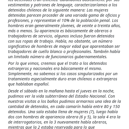
vestimentas y patrones de lenguaje, caracterizaríamos a los
detenidos chilenos de la siguiente manera: Las mujeres
detenidas parecen proceder de una variada gama de oficios y
profesiones, y representan el 10% de la población penal. Los
hombres eran generalmente jóvenes, de veinte a treinta años,
más o menos. Su apariencia es básicamente de obreros o
trabajadores de servicio, algunos incluso fueron detenidos
con sus ropas de trabajo. Había, no obstante, un número
significativo de hombres de mayor edad que aparentaban ser
trabajadores de cuello blanco o profesionales. También había
un limitado número de funcionarios gubernamentales.
Por lo que vimos, creemos que el trato a los detenidos
extranjeros y nacionales era básicamente el mismo.
Simplemente, no sabemos si los casos singularizados por un
tratamiento especialmente duro eran chilenos o extranjeros
que hablaban español.
Desde el sábado en la mañana hasta el jueves en la noche,
pudimos ver la vida subterránea del Estadio Nacional. Con
nuestras visitas a los baños pudimos armarnos una idea de la
cantidad de detenidos, en cada camarín había entre 80 y 150
detenidos. Una sala estaba llena de mujeres (7), luego había
dos con hombres de apariencia obrera (6 y 5), la sala 4 era la
de interrogatorios, en la 3 nuevamente había obreros,
mientras que la 2 estaba reservada para lo que