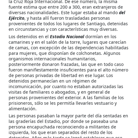
la Cruz Roja Internacional. De ese número, la misma
fuente estima que entre 200 a 300, eran extranjeros de
diversas nacionalidades. Este lugar estaba al mando
del
Ejército
, y hasta allí fueron trasladadas personas
provenientes de todos los lugares de Santiago, detenidas
en circunstancias y con características muy diversas.
Los detenidos en el
Estadio Nacional
dormían en los
camarines y en el salón de la torre, lugares que carecían
de camas, con excepción de las dependencias habilitadas
para mujeres, que disponían de colchonetas. Algunos
organismos internacionales humanitarios,
posteriormente donaron frazadas, las que en todo caso
fueron manifiestamente insuficientes para el alto número
de personas privadas de libertad en ese lugar. Los
detenidos permanecían en un régimen de
incomunicación, por cuanto no estaban autorizadas las
visitas de familiares o abogados, y en general de
personas provenientes del exterior. A las familias de los
prisioneros, sólo se les permitía llevarles vestuario y
alimentación.
Las personas pasaban la mayor parte del día sentadas en
las graderías del Estadio, por donde se paseaba una
persona encapuchada reconociendo a militantes de
izquierda, los que eran separados del resto de los
detenidos. Años más tarde se logró establecer que ese