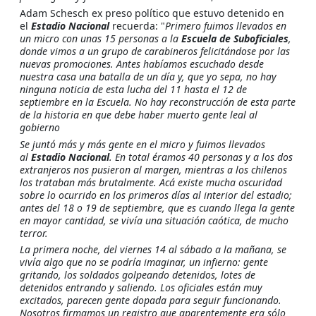
Adam Schesch ex preso político que estuvo detenido en
el
Estadio Nacional
recuerda: "
Primero fuimos llevados en
un micro con unas 15 personas a la
Escuela de Suboficiales
,
donde vimos a un grupo de carabineros felicitándose por las
nuevas promociones. Antes habíamos escuchado desde
nuestra casa una batalla de un día y, que yo sepa, no hay
ninguna noticia de esta lucha del 11 hasta el 12 de
septiembre en la Escuela. No hay reconstrucción de esta parte
de la historia en que debe haber muerto gente leal al
gobierno
Se juntó más y más gente en el micro y fuimos llevados
al
Estadio Nacional
. En total éramos 40 personas y a los dos
extranjeros nos pusieron al margen, mientras a los chilenos
los trataban más brutalmente. Acá existe mucha oscuridad
sobre lo ocurrido en los primeros días al interior del estadio;
antes del 18 o 19 de septiembre, que es cuando llega la gente
en mayor cantidad, se vivía una situación caótica, de mucho
terror.
La primera noche, del viernes 14 al sábado a la mañana, se
vivía algo que no se podría imaginar, un infierno: gente
gritando, los soldados golpeando detenidos, lotes de
detenidos entrando y saliendo. Los oficiales están muy
excitados, parecen gente dopada para seguir funcionando.
Nosotros firmamos un registro que aparentemente era sólo