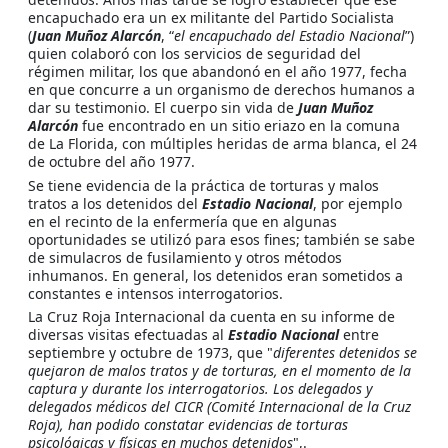
encapuchado era un ex militante del Partido Socialista
(
Juan Muñoz Alarcón
,
“
el encapuchado del Estadio Nacional
”)
quien colaboró con los servicios de seguridad del
régimen militar, los que abandonó en el año 1977, fecha
en que concurre a un organismo de derechos humanos a
dar su testimonio. El cuerpo sin vida de
Juan Muñoz
Alarcón
fue encontrado en un sitio eriazo en la comuna
de La Florida, con múltiples heridas de arma blanca, el 24
de octubre del año 1977.
Se tiene evidencia de la práctica de torturas y malos
tratos a los detenidos del
Estadio Nacional
, por ejemplo
en el recinto de la enfermería que en algunas
oportunidades se utilizó para esos fines; también se sabe
de simulacros de fusilamiento y otros métodos
inhumanos. En general, los detenidos eran sometidos a
constantes e intensos interrogatorios.
La Cruz Roja Internacional da cuenta en su informe de
diversas visitas efectuadas al
Estadio Nacional
entre
septiembre y octubre de 1973, que "
diferentes detenidos se
quejaron de malos tratos y de torturas, en el momento de la
captura y durante los interrogatorios. Los delegados y
delegados médicos del CICR (Comité Internacional de la Cruz
Roja), han podido constatar evidencias de torturas
psicológicas y físicas en muchos detenidos
",.