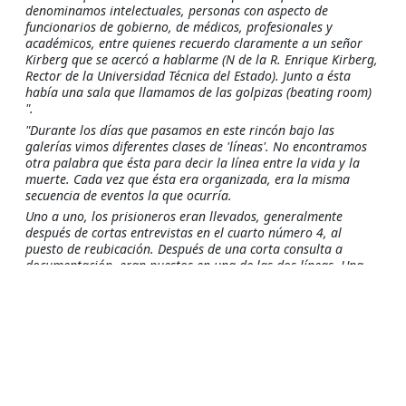
denominamos intelectuales, personas con aspecto de
funcionarios de gobierno, de médicos, profesionales y
académicos, entre quienes recuerdo claramente a un señor
Kirberg que se acercó a hablarme (N de la R. Enrique Kirberg,
Rector de la Universidad Técnica del Estado). Junto a ésta
había una sala que llamamos de las golpizas (beating room)
".
"Durante los días que pasamos en este rincón bajo las
galerías vimos diferentes clases de 'líneas'. No encontramos
otra palabra que ésta para decir la línea entre la vida y la
muerte. Cada vez que ésta era organizada, era la misma
secuencia de eventos la que ocurría.
Uno a uno, los prisioneros eran llevados, generalmente
después de cortas entrevistas en el cuarto número 4, al
puesto de reubicación. Después de una corta consulta a
documentación, eran puestos en una de las dos líneas. Una
línea, hacia el muro exterior, estaría compuesta por gente a
la que se les devolvía sus documentos personales y sus
pertenencias. Eran frecuentemente autorizados a permanecer
con los brazos a sus costados. Esta línea era poco vigilada.
La segunda línea estaría formada por prisioneros bajo fuerte
vigilancia armada -dos o tres soldados con fusiles
automáticos y con un oficial armado cada 10 a 20
prisioneros. Sus armas estarían siempre detrás de su espalda