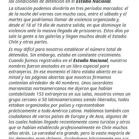
las condiciones de detención en el
Estadio Nacional
.
La situación podemos dividirla en tres períodos marcados: el
de la noche del viernes con mucho caos, entre el sábado y el
martes que podríamos llamar de violencia organizada y,
desde el 18 al 19 día de nuestra salida, en que disminuye la
violencia ante la masiva llegada de prisioneros. Estos días ya
sale la gente a las galerías y llegan muchos desde el Estadio
Chile y otras partes.
Es muy difícil para nosotros establecer el número total de
detenidos. Sin embargo, estaba en constante crecimiento.
Cuando fuimos registrados en el
Estadio Nacional
, nuestros
nombres fueron anotados en un libro especial para
extranjeros. En ese momento el libro estaba abierto en su
mitad y las páginas abiertas que nosotros firmamos
contenían alrededor de 40 nombres. Unos sacerdotes
marianistas norteamericanos me dijeron que habían
contabilizado 153 extranjeros en sus salas, nosotros vimos un
grupo cercano a 50 latinoamericanos siendo liberados, todos
estaban organizados por países y representaban
prácticamente a toda América Latina. Hablamos también con
ciudadanos de varios países de Europa y de Asia, algunos de
los cuales habían llegado recientemente como turistas y otros
que se habían establecido profesionalmente en Chile muchos
años atrás. La variedad era grande, pero la vasta mayoría de
los detenidos eran chilenos. Guiándonos básicamente por sus