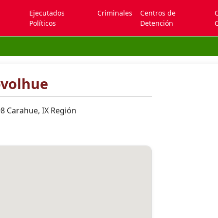
Ejecutados
Criminales
Centros de
Políticos
Detención
C
ovolhue
98 Carahue, IX Región