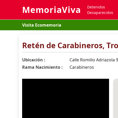
MemoriaViva
Detenidos
Desaparecidos
Visita Ecomemoria
Retén de Carabineros, Tr
Ubicación :
Calle Romilio Adriazola 
Rama Nacimiento :
Carabineros